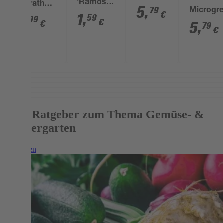
'Ramoso
'Marathon'
'Bobby'
5
,
79
Microgr
€
calabrese'
1
,
F1-
4
,
59
99
€
€
Pads
5
,
79
Hybride
€
Brokkoli
Mehr Ratgeber zum Thema Gemüse- &
Kräutergarten
Weiterlesen