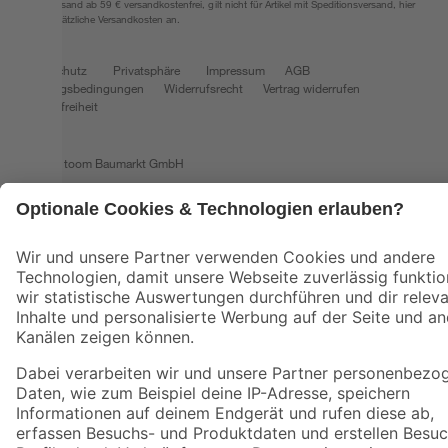
*Paketversand ab 59 € versandkostenfrei, gilt nicht für Artikel mit Speditionsversand, hier
fallen zusätzliche Versandkosten an.
Datenschutz
Privatsphäre
Impressum
AGB
Nutzungsbedingungen
Widerrufsrecht
Vertrag widerrufen
Barrierefreiheit
© 2026 toom Baumarkt GmbH