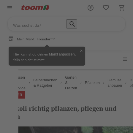
Mein Markt:
Troisdorf
✕
Hier kannst du deinen
,
Markt anpassen
Gemüse anbauen
falls er nicht stimmt.
Wissen
Garten
Selbermachen
Gemüse
B
&
&
Pflanzen
/
/
/
/
/
/
& Ratgeber
anbauen
p
Service
Freizeit
RATGEBER
Brokkoli richtig pflanzen, pflegen und
ernten