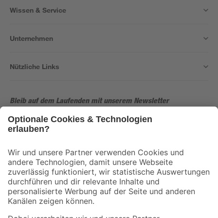
Wissen & Service
Unternehmen
Nützliche Links
Bleib auf dem Laufenden mit unserem Newsletter
Der toom Newsletter: Keine Angebote und Aktionen mehr verpassen!
Zur Newsletter Anmeldung
Folge uns