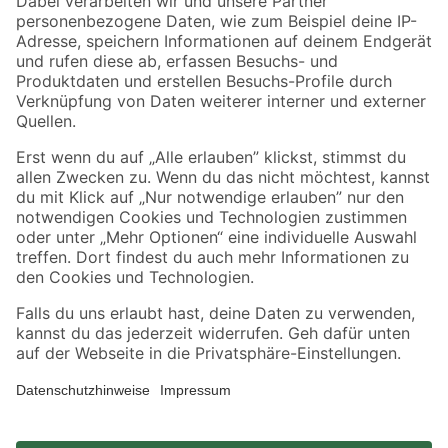
Zahlungsarten
Versandarten
Sicher einkaufen
Jetzt die toom-App herunterladen
Alle Preisangaben in EUR inkl. gesetzl. MwSt.. Die dargestellten Angebote sind unter
Umständen nicht in allen Märkten verfügbar. Die angegebenen Verfügbarkeiten beziehen
sich auf den unter "Mein Markt" ausgewählten toom Baumarkt. Alle Angebote und
Produkte nur solange der Vorrat reicht.
*Paketversand ab 59 € versandkostenfrei, gilt nicht für Artikel mit Speditionsversand, hier
fallen zusätzliche Versandkosten an.