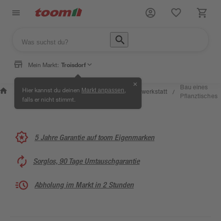
Mein Markt:
Troisdorf
✕
Wissen &
Selbermachen
Bau eines
Hier kannst du deinen
,
Markt anpassen
Kreativwerkstatt
/
/
/
/
Service
& Ratgeber
Pflanztisches
falls er nicht stimmt.
5 Jahre Garantie auf toom Eigenmarken
Sorglos, 90 Tage Umtauschgarantie
Abholung im Markt in 2 Stunden