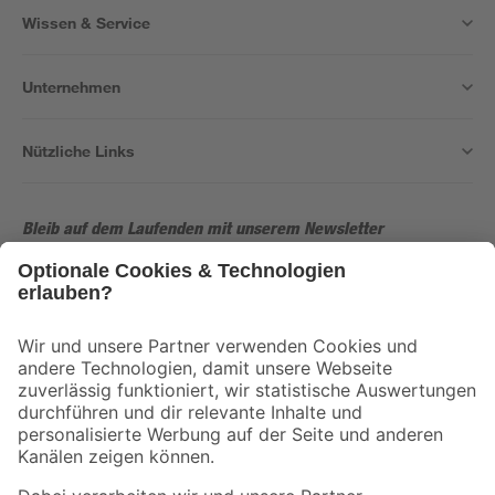
Wissen & Service
Unternehmen
Nützliche Links
Bleib auf dem Laufenden mit unserem Newsletter
Der toom Newsletter: Keine Angebote und Aktionen mehr verpassen!
Zur Newsletter Anmeldung
Folge uns