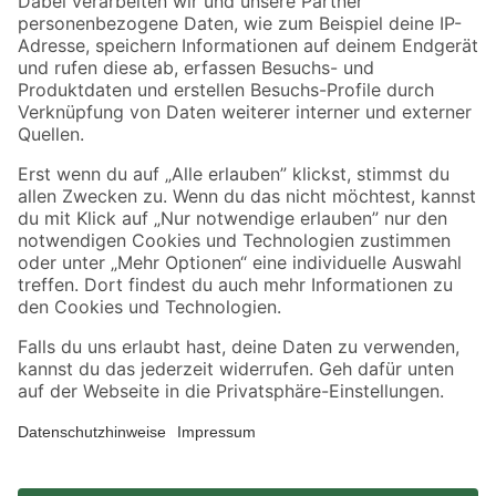
Zahlungsarten
Versandarten
Sicher einkaufen
Jetzt die toom-App herunterladen
Alle Preisangaben in EUR inkl. gesetzl. MwSt.. Die dargestellten Angebote sind unter
Umständen nicht in allen Märkten verfügbar. Die angegebenen Verfügbarkeiten beziehen
sich auf den unter "Mein Markt" ausgewählten toom Baumarkt. Alle Angebote und
Produkte nur solange der Vorrat reicht.
*Paketversand ab 59 € versandkostenfrei, gilt nicht für Artikel mit Speditionsversand, hier
fallen zusätzliche Versandkosten an.