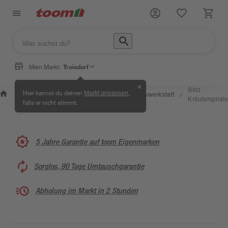
Mein Markt:
Troisdorf
✕
Wissen &
Selbermachen &
Blitz
Hier kannst du deinen
,
Markt anpassen
Kreativwerkstatt
/
/
/
/
Service
Ratgeber
Kräuterspirale
falls er nicht stimmt.
5 Jahre Garantie auf toom Eigenmarken
Sorglos, 90 Tage Umtauschgarantie
Abholung im Markt in 2 Stunden