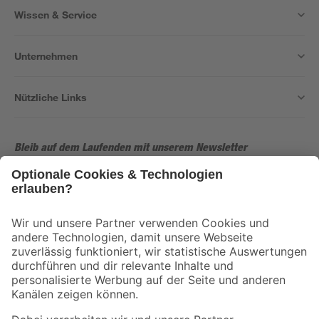
Wissen & Service
Unternehmen
Nützliche Links
Bleib auf dem Laufenden mit unserem Newsletter
Der toom Newsletter: Keine Angebote und Aktionen mehr verpassen!
Zur Newsletter Anmeldung
Folge uns