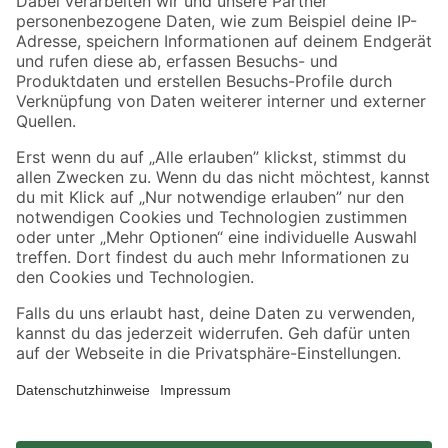
Zahlungsarten
Versandarten
Sicher einkaufen
Jetzt die toom-App herunterladen
Alle Preisangaben in EUR inkl. gesetzl. MwSt.. Die dargestellten Angebote sind unter
Umständen nicht in allen Märkten verfügbar. Die angegebenen Verfügbarkeiten beziehen
sich auf den unter "Mein Markt" ausgewählten toom Baumarkt. Alle Angebote und
Produkte nur solange der Vorrat reicht.
*Paketversand ab 59 € versandkostenfrei, gilt nicht für Artikel mit Speditionsversand, hier
fallen zusätzliche Versandkosten an.