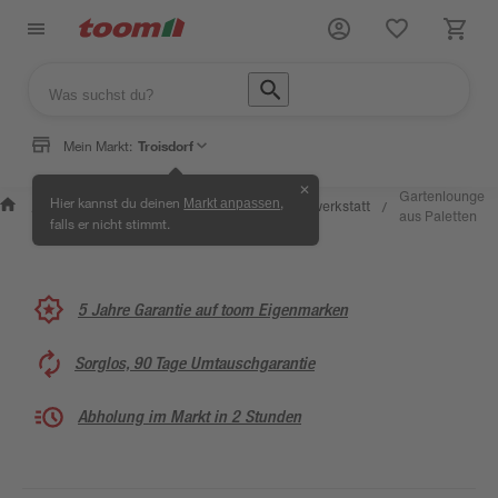
Mein Markt:
Troisdorf
✕
Wissen &
Selbermachen
Gartenlounge
Hier kannst du deinen
,
Markt anpassen
Kreativwerkstatt
/
/
/
/
Service
& Ratgeber
aus Paletten
falls er nicht stimmt.
5 Jahre Garantie auf toom Eigenmarken
Sorglos, 90 Tage Umtauschgarantie
Abholung im Markt in 2 Stunden