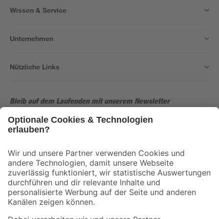
Wissen & Service
Unternehmen
Nützliche Links
Bleib auf dem Laufenden mit unserem Newsletter
Der toom Newsletter: Keine Angebote und Aktionen mehr verpassen!
Zur Newsletter Anmeldung
Folge uns