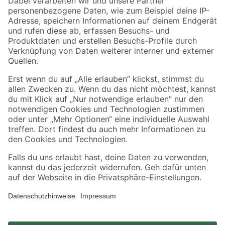
Zahlungsarten
Versandarten
Sicher einkaufen
Jetzt die toom-App herunterladen
Alle Preisangaben in EUR inkl. gesetzl. MwSt.. Die dargestellten Angebote sind unter
Umständen nicht in allen Märkten verfügbar. Die angegebenen Verfügbarkeiten beziehen
sich auf den unter "Mein Markt" ausgewählten toom Baumarkt. Alle Angebote und
Produkte nur solange der Vorrat reicht.
*Paketversand ab 59 € versandkostenfrei, gilt nicht für Artikel mit Speditionsversand, hier
fallen zusätzliche Versandkosten an.