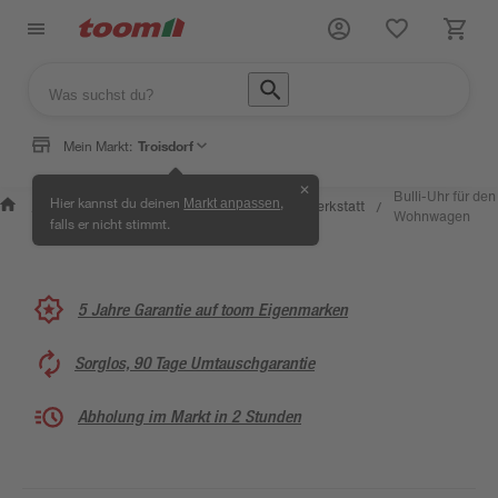
Mein Markt:
Troisdorf
✕
Wissen &
Selbermachen
Bulli-Uhr für den
Hier kannst du deinen
,
Markt anpassen
Kreativwerkstatt
/
/
/
/
Service
& Ratgeber
Wohnwagen
falls er nicht stimmt.
5 Jahre Garantie auf toom Eigenmarken
Sorglos, 90 Tage Umtauschgarantie
Abholung im Markt in 2 Stunden