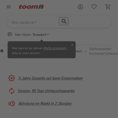
Mein Markt:
Troisdorf
✕
Wissen
Hier kannst du deinen
,
Markt anpassen
Selbermachen
Gartendusche/
&
Kreativwerkstatt
/
/
/
/
falls er nicht stimmt.
& Ratgeber
Hochbeet/Grilleck
Service
5 Jahre Garantie auf toom Eigenmarken
Sorglos, 90 Tage Umtauschgarantie
Abholung im Markt in 2 Stunden