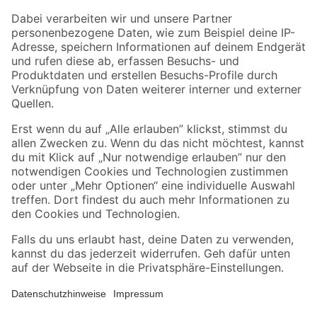
Zahlungsarten
Versandarten
Sicher einkaufen
Jetzt die toom-App herunterladen
Alle Preisangaben in EUR inkl. gesetzl. MwSt.. Die dargestellten Angebote sind unter
Umständen nicht in allen Märkten verfügbar. Die angegebenen Verfügbarkeiten beziehen
sich auf den unter "Mein Markt" ausgewählten toom Baumarkt. Alle Angebote und
Produkte nur solange der Vorrat reicht.
*Paketversand ab 59 € versandkostenfrei, gilt nicht für Artikel mit Speditionsversand, hier
fallen zusätzliche Versandkosten an.