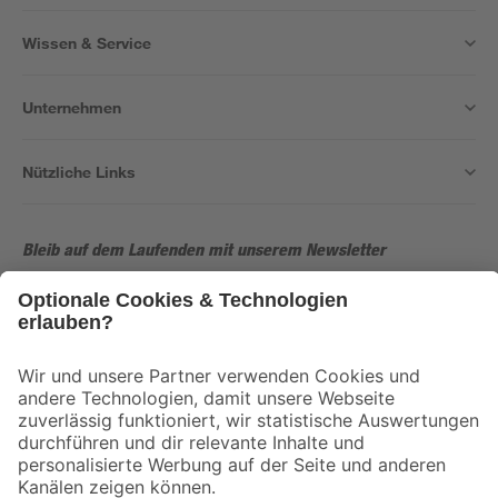
Wissen & Service
Unternehmen
Nützliche Links
Bleib auf dem Laufenden mit unserem Newsletter
Der toom Newsletter: Keine Angebote und Aktionen mehr verpassen!
Zur Newsletter Anmeldung
Folge uns