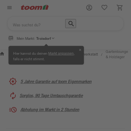
Mein Markt:
Troisdorf
✕
Wissen &
Selbermachen
Gartenlounge
Hier kannst du deinen
,
Markt anpassen
Kreativwerkstatt
/
/
/
/
Service
& Ratgeber
& Holzlager
falls er nicht stimmt.
5 Jahre Garantie auf toom Eigenmarken
Sorglos, 90 Tage Umtauschgarantie
Abholung im Markt in 2 Stunden