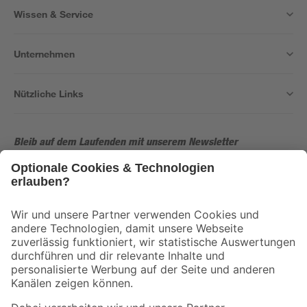
Wissen & Service
Unternehmen
Nützliche Links
Bleib auf dem Laufenden mit unserem Newsletter
Der toom Newsletter: Keine Angebote und Aktionen mehr verpassen!
Zur Newsletter Anmeldung
Folge uns