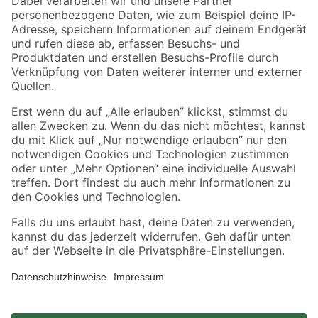
Zahlungsarten
Versandarten
Sicher einkaufen
Jetzt die toom-App herunterladen
Alle Preisangaben in EUR inkl. gesetzl. MwSt.. Die dargestellten Angebote sind unter
Umständen nicht in allen Märkten verfügbar. Die angegebenen Verfügbarkeiten beziehen
sich auf den unter "Mein Markt" ausgewählten toom Baumarkt. Alle Angebote und
Produkte nur solange der Vorrat reicht.
*Paketversand ab 59 € versandkostenfrei, gilt nicht für Artikel mit Speditionsversand, hier
fallen zusätzliche Versandkosten an.