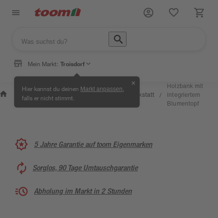
Mein Markt:
Troisdorf
✕
Wissen
Holzbank mit
Hier kannst du deinen
,
Markt anpassen
Selbermachen
&
Kreativwerkstatt
integriertem
/
/
/
/
falls er nicht stimmt.
& Ratgeber
Service
Blumentopf
5 Jahre Garantie auf toom Eigenmarken
Sorglos, 90 Tage Umtauschgarantie
Abholung im Markt in 2 Stunden