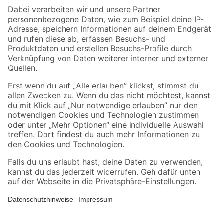
Zahlungsarten
Versandarten
Sicher einkaufen
Jetzt die toom-App herunterladen
Alle Preisangaben in EUR inkl. gesetzl. MwSt.. Die dargestellten Angebote sind unter
Umständen nicht in allen Märkten verfügbar. Die angegebenen Verfügbarkeiten beziehen
sich auf den unter "Mein Markt" ausgewählten toom Baumarkt. Alle Angebote und
Produkte nur solange der Vorrat reicht.
*Paketversand ab 59 € versandkostenfrei, gilt nicht für Artikel mit Speditionsversand, hier
fallen zusätzliche Versandkosten an.