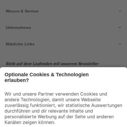
Wissen & Service
Unternehmen
Nützliche Links
Bleib auf dem Laufenden mit unserem Newsletter
Der toom Newsletter: Keine Angebote und Aktionen mehr verpassen!
Zur Newsletter Anmeldung
Folge uns