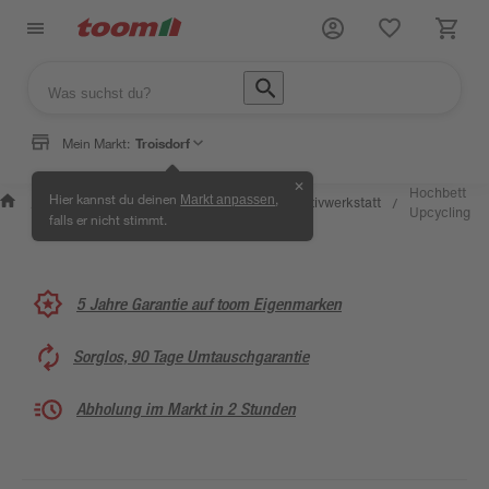
Mein Markt:
Troisdorf
✕
Wissen &
Selbermachen &
Hochbett
Hier kannst du deinen
,
Markt anpassen
Kreativwerkstatt
/
/
/
/
Service
Ratgeber
Upcycling
falls er nicht stimmt.
5 Jahre Garantie auf toom Eigenmarken
Sorglos, 90 Tage Umtauschgarantie
Abholung im Markt in 2 Stunden