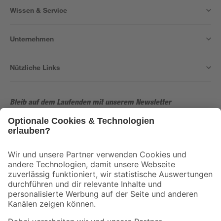
Wissen & Service
Unternehmen
Nützliche Links
Bleib auf dem Laufenden mit unserem Newsletter
Der toom Newsletter: Keine Angebote und Aktionen mehr verpassen!
Zur Newsletter Anmeldung
Folge uns