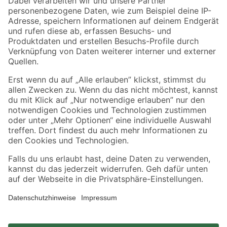
Zahlungsarten
Versandarten
Sicher einkaufen
Jetzt die toom-App herunterladen
Alle Preisangaben in EUR inkl. gesetzl. MwSt.. Die dargestellten Angebote sind unter
Umständen nicht in allen Märkten verfügbar. Die angegebenen Verfügbarkeiten beziehen
sich auf den unter "Mein Markt" ausgewählten toom Baumarkt. Alle Angebote und
Produkte nur solange der Vorrat reicht.
*Paketversand ab 59 € versandkostenfrei, gilt nicht für Artikel mit Speditionsversand, hier
fallen zusätzliche Versandkosten an.