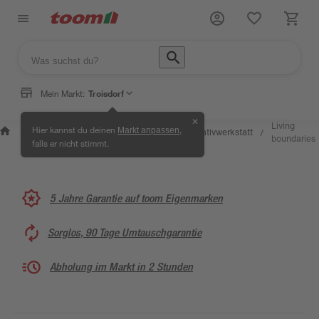
Mein Markt:
Troisdorf
✕
Wissen &
Selbermachen &
Living
Hier kannst du deinen
,
Markt anpassen
Kreativwerkstatt
/
/
/
/
Service
Ratgeber
boundaries
falls er nicht stimmt.
5 Jahre Garantie auf toom Eigenmarken
Sorglos, 90 Tage Umtauschgarantie
Abholung im Markt in 2 Stunden