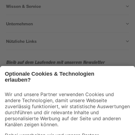
Wissen & Service
Unternehmen
Nützliche Links
Bleib auf dem Laufenden mit unserem Newsletter
Der toom Newsletter: Keine Angebote und Aktionen mehr verpassen!
Zur Newsletter Anmeldung
Folge uns