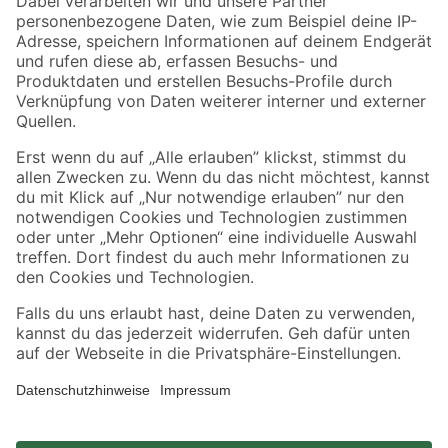
Zahlungsarten
Versandarten
Sicher einkaufen
Jetzt die toom-App herunterladen
Alle Preisangaben in EUR inkl. gesetzl. MwSt.. Die dargestellten Angebote sind unter
Umständen nicht in allen Märkten verfügbar. Die angegebenen Verfügbarkeiten beziehen
sich auf den unter "Mein Markt" ausgewählten toom Baumarkt. Alle Angebote und
Produkte nur solange der Vorrat reicht.
*Paketversand ab 59 € versandkostenfrei, gilt nicht für Artikel mit Speditionsversand, hier
fallen zusätzliche Versandkosten an.