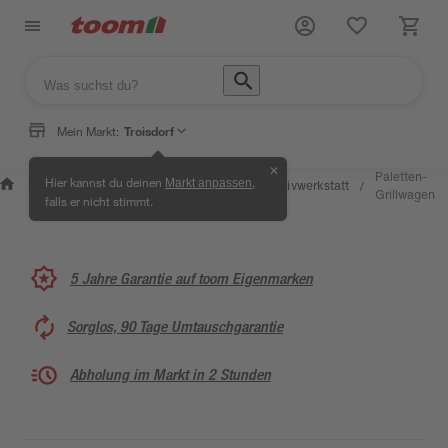
Mein Markt:
Troisdorf
✕
Wissen &
Selbermachen &
Paletten-
Hier kannst du deinen
,
Markt anpassen
Kreativwerkstatt
/
/
/
/
Service
Ratgeber
Grillwagen
falls er nicht stimmt.
5 Jahre Garantie auf toom Eigenmarken
Sorglos, 90 Tage Umtauschgarantie
Abholung im Markt in 2 Stunden