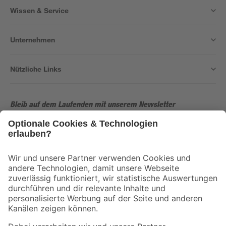
Wissen & Service
Unternehmen
Nützliche Links
Bleib auf dem Laufenden mit unserem Newsletter
Der toom Newsletter: Keine Angebote und Aktionen mehr verpassen!
Zur Newsletter Anmeldung
Folge uns