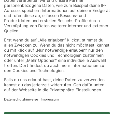
Zahlungsarten
Versandarten
Sicher einkaufen
Jetzt die toom-App herunterladen
Alle Preisangaben in EUR inkl. gesetzl. MwSt.. Die dargestellten Angebote sind unter
Umständen nicht in allen Märkten verfügbar. Die angegebenen Verfügbarkeiten beziehen
sich auf den unter "Mein Markt" ausgewählten toom Baumarkt. Alle Angebote und
Produkte nur solange der Vorrat reicht.
*Paketversand ab 59 € versandkostenfrei, gilt nicht für Artikel mit Speditionsversand, hier
fallen zusätzliche Versandkosten an.