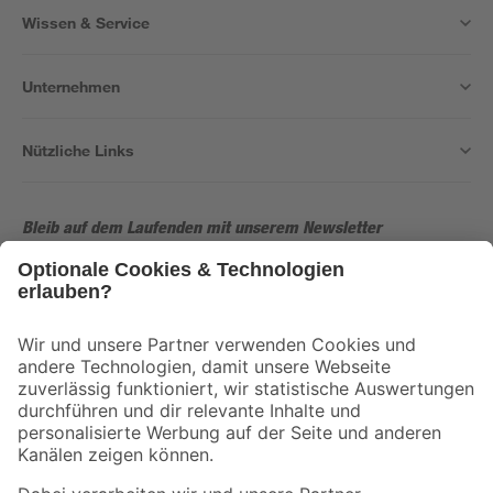
Wissen & Service
Unternehmen
Nützliche Links
Bleib auf dem Laufenden mit unserem Newsletter
Der toom Newsletter: Keine Angebote und Aktionen mehr verpassen!
Zur Newsletter Anmeldung
Folge uns