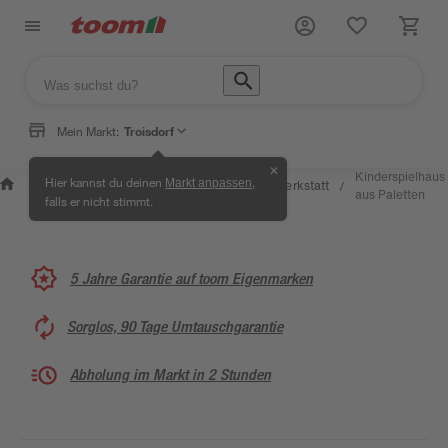
Mein Markt:
Troisdorf
✕
Wissen &
Selbermachen
Kinderspielhaus
Hier kannst du deinen
,
Markt anpassen
Kreativwerkstatt
/
/
/
/
Service
& Ratgeber
aus Paletten
falls er nicht stimmt.
5 Jahre Garantie auf toom Eigenmarken
Sorglos, 90 Tage Umtauschgarantie
Abholung im Markt in 2 Stunden