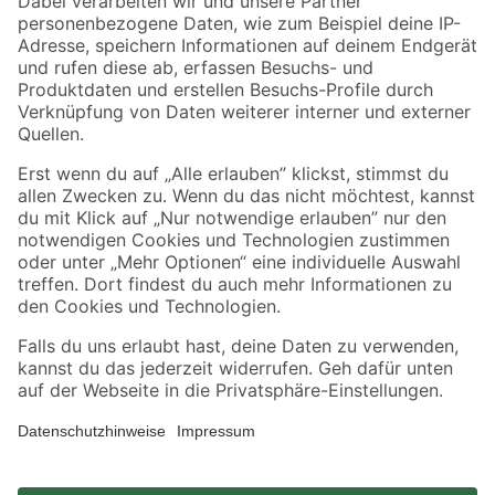
Zahlungsarten
Versandarten
Sicher einkaufen
Jetzt die toom-App herunterladen
Alle Preisangaben in EUR inkl. gesetzl. MwSt.. Die dargestellten Angebote sind unter
Umständen nicht in allen Märkten verfügbar. Die angegebenen Verfügbarkeiten beziehen
sich auf den unter "Mein Markt" ausgewählten toom Baumarkt. Alle Angebote und
Produkte nur solange der Vorrat reicht.
*Paketversand ab 59 € versandkostenfrei, gilt nicht für Artikel mit Speditionsversand, hier
fallen zusätzliche Versandkosten an.