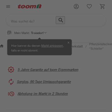
Mein Markt:
Troisdorf
✕
Wissen &
Selbermachen
Pflanzenstecker
Hier kannst du deinen
,
Markt anpassen
Kreativwerkstatt
/
/
/
/
Service
& Ratgeber
"Schiefer"
falls er nicht stimmt.
5 Jahre Garantie auf toom Eigenmarken
Sorglos, 90 Tage Umtauschgarantie
Abholung im Markt in 2 Stunden