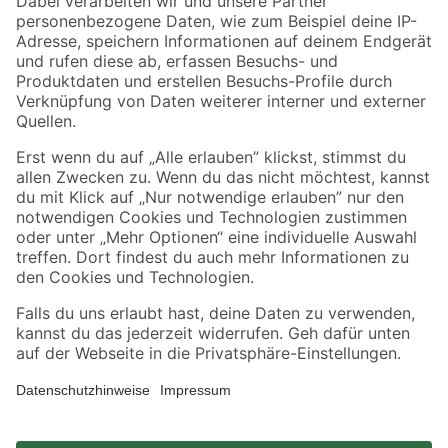
Zahlungsarten
Versandarten
Sicher einkaufen
Jetzt die toom-App herunterladen
Alle Preisangaben in EUR inkl. gesetzl. MwSt.. Die dargestellten Angebote sind unter
Umständen nicht in allen Märkten verfügbar. Die angegebenen Verfügbarkeiten beziehen
sich auf den unter "Mein Markt" ausgewählten toom Baumarkt. Alle Angebote und
Produkte nur solange der Vorrat reicht.
*Paketversand ab 59 € versandkostenfrei, gilt nicht für Artikel mit Speditionsversand, hier
fallen zusätzliche Versandkosten an.