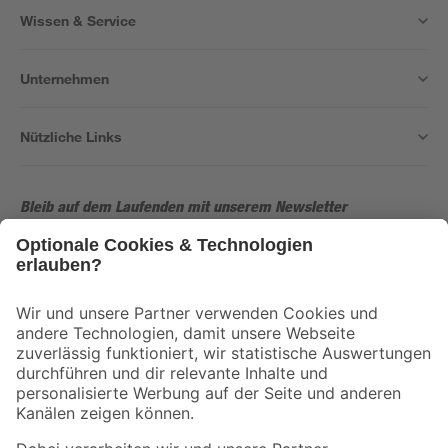
Wissen & Service
Unternehmen
Nützliche Links
Bleib auf dem Laufenden mit unserem Newsletter
Der toom Newsletter: Keine Angebote und Aktionen mehr verpassen!
Zur Newsletter Anmeldung
Folge uns