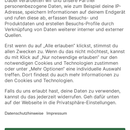
Zahlungsarten
Versandarten
Sicher einkaufen
Jetzt die toom-App herunterladen
Alle Preisangaben in EUR inkl. gesetzl. MwSt.. Die dargestellten Angebote sind unter
Umständen nicht in allen Märkten verfügbar. Die angegebenen Verfügbarkeiten beziehen
sich auf den unter "Mein Markt" ausgewählten toom Baumarkt. Alle Angebote und
Produkte nur solange der Vorrat reicht.
*Paketversand ab 59 € versandkostenfrei, gilt nicht für Artikel mit Speditionsversand, hier
fallen zusätzliche Versandkosten an.