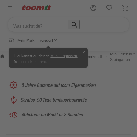
Mein Markt:
Troisdorf
✕
Wissen &
Selbermachen
Mini-Teich mit
Hier kannst du deinen
,
Markt anpassen
Kreativwerkstatt
/
/
/
/
Service
& Ratgeber
Steingarten
falls er nicht stimmt.
5 Jahre Garantie auf toom Eigenmarken
Sorglos, 90 Tage Umtauschgarantie
Abholung im Markt in 2 Stunden