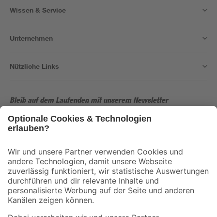
Wissen & Service
Unternehmen
Nützliche Links
Bleib auf dem Laufenden mit unserem Newsletter
Der toom Newsletter: Keine Angebote und Aktionen mehr verpassen!
Zur Newsletter Anmeldung
Folge uns