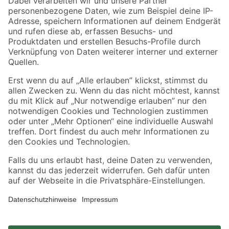
Zahlungsarten
Versandarten
Sicher einkaufen
Jetzt die toom-App herunterladen
Alle Preisangaben in EUR inkl. gesetzl. MwSt.. Die dargestellten Angebote sind unter
Umständen nicht in allen Märkten verfügbar. Die angegebenen Verfügbarkeiten beziehen
sich auf den unter "Mein Markt" ausgewählten toom Baumarkt. Alle Angebote und
Produkte nur solange der Vorrat reicht.
*Paketversand ab 59 € versandkostenfrei, gilt nicht für Artikel mit Speditionsversand, hier
fallen zusätzliche Versandkosten an.