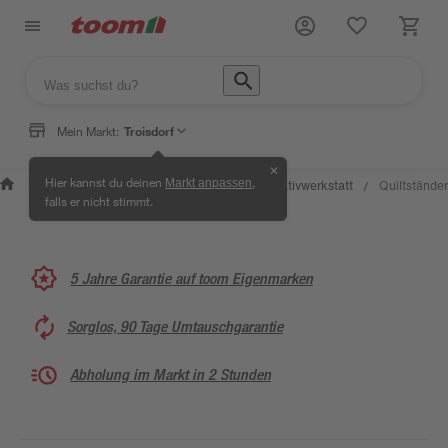
Mein Markt:
Troisdorf
✕
Wissen &
Selbermachen &
Hier kannst du deinen
,
Markt anpassen
Kreativwerkstatt
Quiltständer
/
/
/
/
Service
Ratgeber
falls er nicht stimmt.
5 Jahre Garantie auf toom Eigenmarken
Sorglos, 90 Tage Umtauschgarantie
Abholung im Markt in 2 Stunden