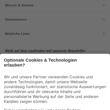
Wissen & Service
Unternehmen
Nützliche Links
Bleib auf dem Laufenden mit unserem Newsletter
Der toom Newsletter: Keine Angebote und Aktionen mehr verpassen!
Zur Newsletter Anmeldung
Folge uns