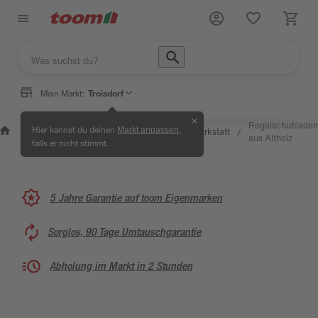
Mein Markt:
Troisdorf
✕
Wissen &
Selbermachen
Regalschubladen
Hier kannst du deinen
,
Markt anpassen
Kreativwerkstatt
/
/
/
/
Service
& Ratgeber
aus Altholz
falls er nicht stimmt.
5 Jahre Garantie auf toom Eigenmarken
Sorglos, 90 Tage Umtauschgarantie
Abholung im Markt in 2 Stunden