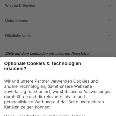
Wissen & Service
Unternehmen
Nützliche Links
Bleib auf dem Laufenden mit unserem Newsletter
Der toom Newsletter: Keine Angebote und Aktionen mehr verpassen!
Zur Newsletter Anmeldung
Folge uns