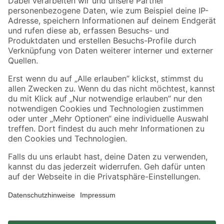
Zahlungsarten
Versandarten
Sicher einkaufen
Jetzt die toom-App herunterladen
Alle Preisangaben in EUR inkl. gesetzl. MwSt.. Die dargestellten Angebote sind unter
Umständen nicht in allen Märkten verfügbar. Die angegebenen Verfügbarkeiten beziehen
sich auf den unter "Mein Markt" ausgewählten toom Baumarkt. Alle Angebote und
Produkte nur solange der Vorrat reicht.
*Paketversand ab 59 € versandkostenfrei, gilt nicht für Artikel mit Speditionsversand, hier
fallen zusätzliche Versandkosten an.