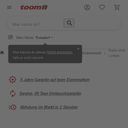
Mein Markt:
Troisdorf
✕
Wissen &
Selbermachen &
Retro VHS
Hier kannst du deinen
,
Markt anpassen
Kreativwerkstatt
/
/
/
/
Service
Ratgeber
Lampe
falls er nicht stimmt.
5 Jahre Garantie auf toom Eigenmarken
Sorglos, 90 Tage Umtauschgarantie
Abholung im Markt in 2 Stunden