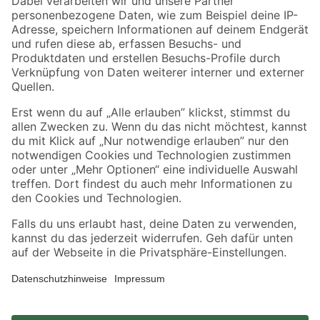
Zahlungsarten
Versandarten
Sicher einkaufen
Jetzt die toom-App herunterladen
Alle Preisangaben in EUR inkl. gesetzl. MwSt.. Die dargestellten Angebote sind unter
Umständen nicht in allen Märkten verfügbar. Die angegebenen Verfügbarkeiten beziehen
sich auf den unter "Mein Markt" ausgewählten toom Baumarkt. Alle Angebote und
Produkte nur solange der Vorrat reicht.
*Paketversand ab 59 € versandkostenfrei, gilt nicht für Artikel mit Speditionsversand, hier
fallen zusätzliche Versandkosten an.