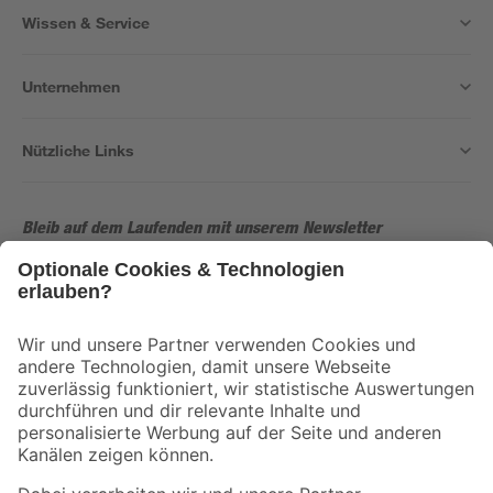
Wissen & Service
Unternehmen
Nützliche Links
Bleib auf dem Laufenden mit unserem Newsletter
Der toom Newsletter: Keine Angebote und Aktionen mehr verpassen!
Zur Newsletter Anmeldung
Folge uns