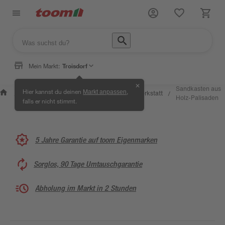
Mein Markt:
Troisdorf
✕
Wissen &
Selbermachen
Sandkasten aus
Hier kannst du deinen
,
Markt anpassen
Kreativwerkstatt
/
/
/
/
Service
& Ratgeber
Holz-Palisaden
falls er nicht stimmt.
5 Jahre Garantie auf toom Eigenmarken
Sorglos, 90 Tage Umtauschgarantie
Abholung im Markt in 2 Stunden