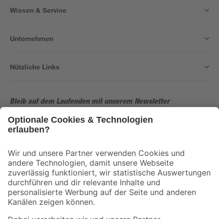
Wissen & Service
Unternehmen
Nützliche Links
Bleib auf dem Laufenden mit unserem Newsletter
Der toom Newsletter: Keine Angebote und Aktionen mehr verpassen!
Zur Newsletter Anmeldung
Folge uns