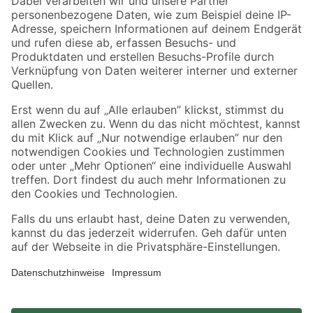
Zahlungsarten
Versandarten
Sicher einkaufen
Jetzt die toom-App herunterladen
Alle Preisangaben in EUR inkl. gesetzl. MwSt.. Die dargestellten Angebote sind unter
Umständen nicht in allen Märkten verfügbar. Die angegebenen Verfügbarkeiten beziehen
sich auf den unter "Mein Markt" ausgewählten toom Baumarkt. Alle Angebote und
Produkte nur solange der Vorrat reicht.
*Paketversand ab 59 € versandkostenfrei, gilt nicht für Artikel mit Speditionsversand, hier
fallen zusätzliche Versandkosten an.