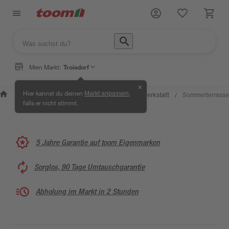
Mein Markt:
Troisdorf
✕
Wissen &
Selbermachen
Hier kannst du deinen
,
Markt anpassen
Kreativwerkstatt
Sommerterrasse
/
/
/
/
Service
& Ratgeber
falls er nicht stimmt.
5 Jahre Garantie auf toom Eigenmarken
Sorglos, 90 Tage Umtauschgarantie
Abholung im Markt in 2 Stunden