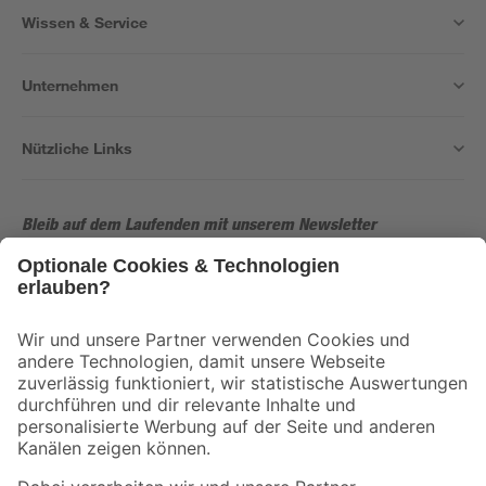
Wissen & Service
Unternehmen
Nützliche Links
Bleib auf dem Laufenden mit unserem Newsletter
Der toom Newsletter: Keine Angebote und Aktionen mehr verpassen!
Zur Newsletter Anmeldung
Folge uns