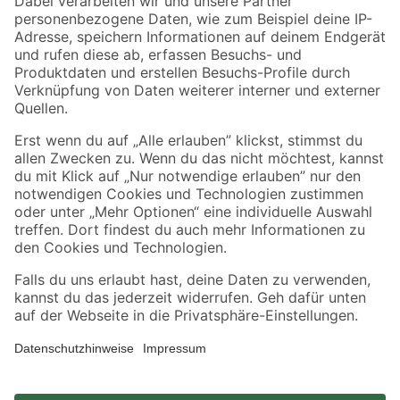
Zahlungsarten
Versandarten
Sicher einkaufen
Jetzt die toom-App herunterladen
Alle Preisangaben in EUR inkl. gesetzl. MwSt.. Die dargestellten Angebote sind unter
Umständen nicht in allen Märkten verfügbar. Die angegebenen Verfügbarkeiten beziehen
sich auf den unter "Mein Markt" ausgewählten toom Baumarkt. Alle Angebote und
Produkte nur solange der Vorrat reicht.
*Paketversand ab 59 € versandkostenfrei, gilt nicht für Artikel mit Speditionsversand, hier
fallen zusätzliche Versandkosten an.