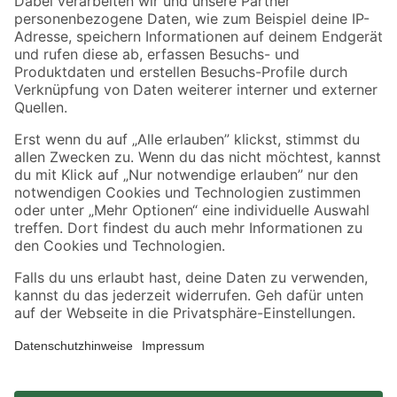
Zahlungsarten
Versandarten
Sicher einkaufen
Jetzt die toom-App herunterladen
Alle Preisangaben in EUR inkl. gesetzl. MwSt.. Die dargestellten Angebote sind unter
Umständen nicht in allen Märkten verfügbar. Die angegebenen Verfügbarkeiten beziehen
sich auf den unter "Mein Markt" ausgewählten toom Baumarkt. Alle Angebote und
Produkte nur solange der Vorrat reicht.
*Paketversand ab 59 € versandkostenfrei, gilt nicht für Artikel mit Speditionsversand, hier
fallen zusätzliche Versandkosten an.