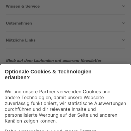
Wissen & Service
Unternehmen
Nützliche Links
Bleib auf dem Laufenden mit unserem Newsletter
Der toom Newsletter: Keine Angebote und Aktionen mehr verpassen!
Zur Newsletter Anmeldung
Folge uns