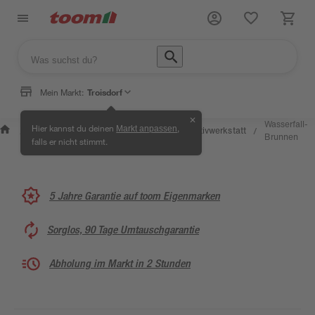
Mein Markt:
Troisdorf
✕
Wissen &
Selbermachen &
Wasserfall-
Hier kannst du deinen
,
Markt anpassen
Kreativwerkstatt
/
/
/
/
Service
Ratgeber
Brunnen
falls er nicht stimmt.
5 Jahre Garantie auf toom Eigenmarken
Sorglos, 90 Tage Umtauschgarantie
Abholung im Markt in 2 Stunden