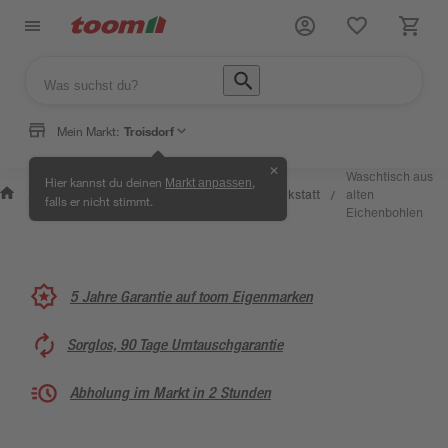
Mein Markt:
Troisdorf
✕
Wissen
Waschtisch aus
Hier kannst du deinen
,
Markt anpassen
Selbermachen
&
Kreativwerkstatt
alten
/
/
/
/
falls er nicht stimmt.
& Ratgeber
Service
Eichenbohlen
5 Jahre Garantie auf toom Eigenmarken
Sorglos, 90 Tage Umtauschgarantie
Abholung im Markt in 2 Stunden