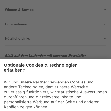
Wissen & Service
Unternehmen
Nützliche Links
Bleib auf dem Laufenden mit unserem Newsletter
Der toom Newsletter: Keine Angebote und Aktionen mehr verpassen!
Zur Newsletter Anmeldung
Folge uns