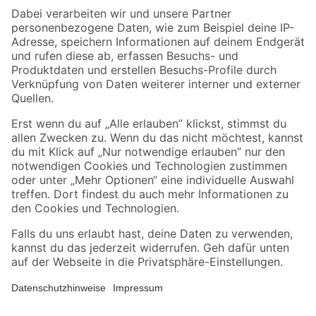
Zahlungsarten
Versandarten
Sicher einkaufen
Jetzt die toom-App herunterladen
Alle Preisangaben in EUR inkl. gesetzl. MwSt.. Die dargestellten Angebote sind unter
Umständen nicht in allen Märkten verfügbar. Die angegebenen Verfügbarkeiten beziehen
sich auf den unter "Mein Markt" ausgewählten toom Baumarkt. Alle Angebote und
Produkte nur solange der Vorrat reicht.
*Paketversand ab 59 € versandkostenfrei, gilt nicht für Artikel mit Speditionsversand, hier
fallen zusätzliche Versandkosten an.