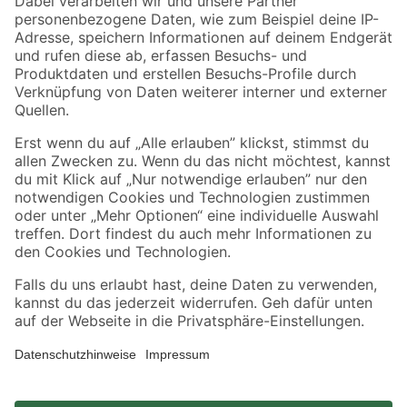
Zahlungsarten
Versandarten
Sicher einkaufen
Jetzt die toom-App herunterladen
Alle Preisangaben in EUR inkl. gesetzl. MwSt.. Die dargestellten Angebote sind unter
Umständen nicht in allen Märkten verfügbar. Die angegebenen Verfügbarkeiten beziehen
sich auf den unter "Mein Markt" ausgewählten toom Baumarkt. Alle Angebote und
Produkte nur solange der Vorrat reicht.
*Paketversand ab 59 € versandkostenfrei, gilt nicht für Artikel mit Speditionsversand, hier
fallen zusätzliche Versandkosten an.