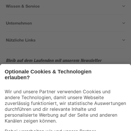
Wissen & Service
Unternehmen
Nützliche Links
Bleib auf dem Laufenden mit unserem Newsletter
Der toom Newsletter: Keine Angebote und Aktionen mehr verpassen!
Zur Newsletter Anmeldung
Folge uns