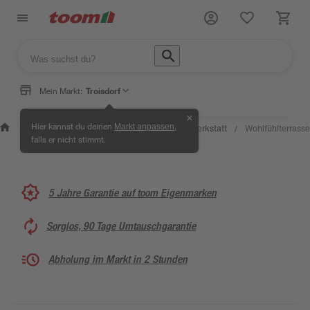
Mein Markt:
Troisdorf
✕
Wissen &
Selbermachen
Hier kannst du deinen
,
Markt anpassen
Kreativwerkstatt
Wohlfühlterrasse
/
/
/
/
Service
& Ratgeber
falls er nicht stimmt.
5 Jahre Garantie auf toom Eigenmarken
Sorglos, 90 Tage Umtauschgarantie
Abholung im Markt in 2 Stunden