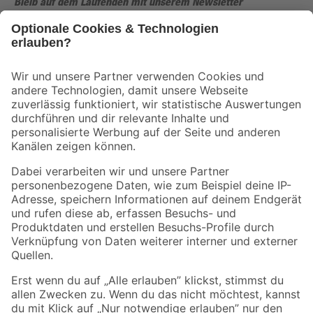
Bleib auf dem Laufenden mit unserem Newsletter
Der toom Newsletter: Keine Angebote und Aktionen mehr verpassen!
Zur Newsletter Anmeldung
Folge uns
Zahlungsarten
Versandarten
Sicher einkaufen
Jetzt die toom-App herunterladen