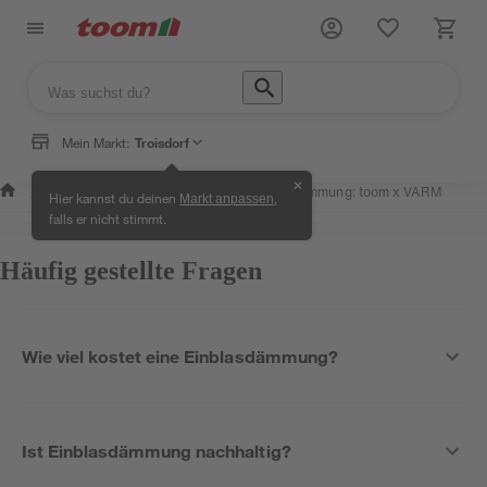
Mein Markt:
Troisdorf
✕
Wissen & Service
toom Service
Dämmung: toom x VARM
/
/
/
Hier kannst du deinen
,
Markt anpassen
falls er nicht stimmt.
Häufig gestellte Fragen
Wie viel kostet eine Einblasdämmung?
Ist Einblasdämmung nachhaltig?