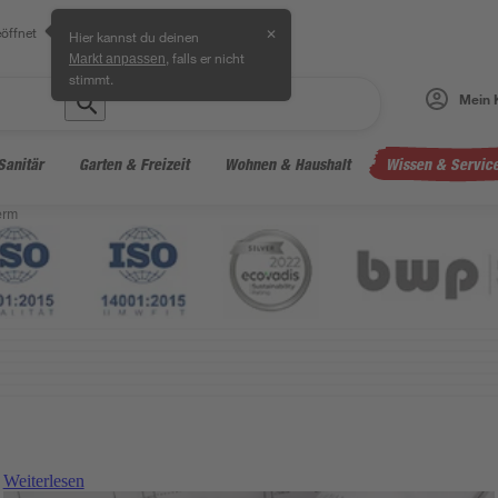
öffnet
✕
Hier kannst du deinen
, falls er nicht
Markt anpassen
stimmt.
Mein 
Sanitär
Garten & Freizeit
Wohnen & Haushalt
Wissen & Servic
erm
Weiterlesen