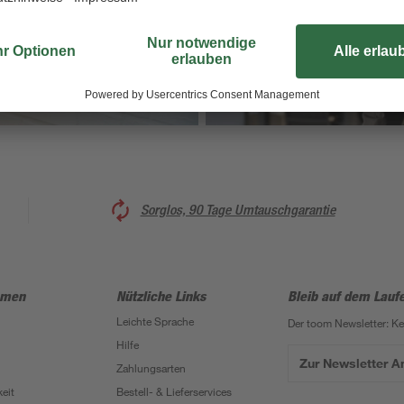
Otovo Solaranlagen
Sorglos, 90 Tage Umtauschgarantie
hmen
Nützliche Links
Bleib auf dem Lauf
Leichte Sprache
Der toom Newsletter: K
Hilfe
Zur Newsletter 
Zahlungsarten
eit
Bestell- & Lieferservices