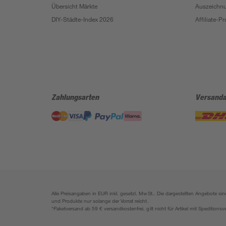
Übersicht Märkte
Auszeichn
DIY-Städte-Index 2026
Affiliate-
Zahlungsarten
Versanda
Alle Preisangaben in EUR inkl. gesetzl. MwSt.. Die dargestellten Angebote 
und Produkte nur solange der Vorrat reicht.
*Paketversand ab 59 € versandkostenfrei, gilt nicht für Artikel mit Speditionsv