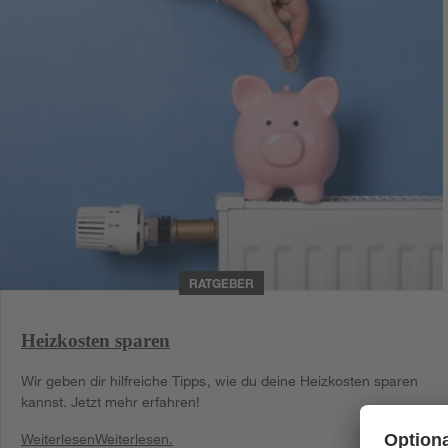
RATGEBER
Heizkosten sparen
Wir geben dir hilfreiche Tipps, wie du deine Heizkosten sparen
kannst. Jetzt mehr erfahren!
Weiterlesen
Weiterlesen.