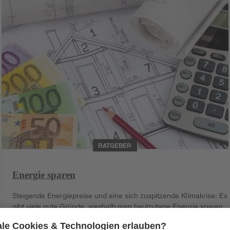
RATGEBER
Energie sparen
Steigende Energiepreise und eine sich zuspitzende Klimakrise: Es
gibt viele gute Gründe, weshalb man heutzutage Energie sparen
sollte. Wie spart man also Energie? Im Ratgeber erhältst du
zahlreiche Tipps.