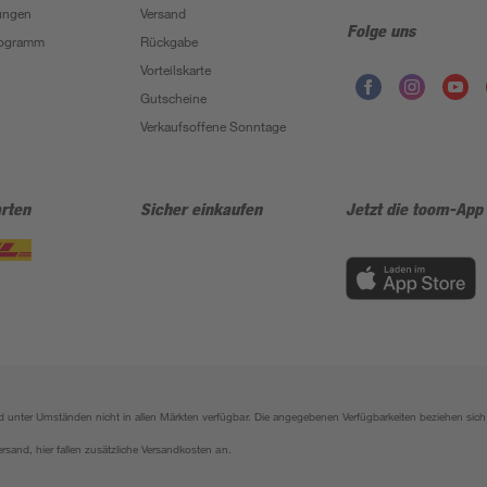
ungen
Versand
Folge uns
Programm
Rückgabe
Vorteilskarte
Gutscheine
Verkaufsoffene Sonntage
rten
Sicher einkaufen
Jetzt die toom-App
sind unter Umständen nicht in allen Märkten verfügbar. Die angegebenen Verfügbarkeiten beziehen s
ersand, hier fallen zusätzliche Versandkosten an.