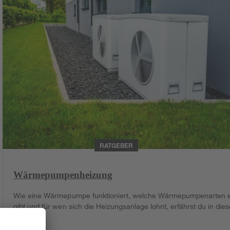
RATGEBER
Wärmepumpenheizung
Wie eine Wärmepumpe funktioniert, welche Wärmepumpenarten 
gibt und für wen sich die Heizungsanlage lohnt, erfährst du in die
Ratgeber.