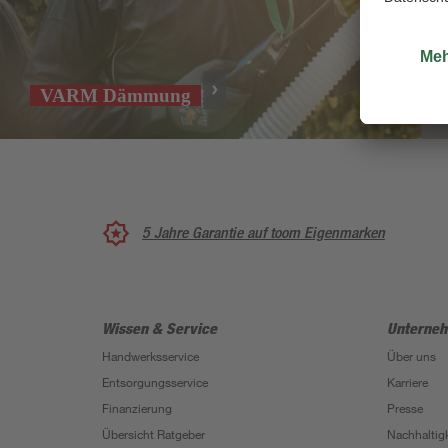
VARM Dämmung
5 Jahre Garantie auf toom Eigenmarken
Wissen & Service
Unterne
Handwerksservice
Über uns
Entsorgungsservice
Karriere
Finanzierung
Presse
Übersicht Ratgeber
Nachhaltigk