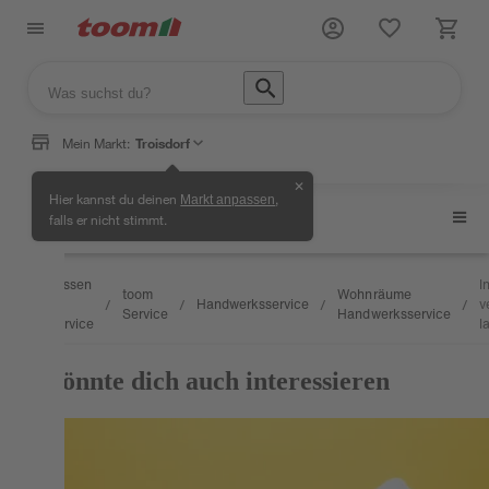
Mein Markt:
Troisdorf
✕
Hier kannst du deinen
,
Markt anpassen
Wohnräume
falls er nicht stimmt.
Wissen
I
toom
Wohnräume
&
Handwerksservice
v
/
/
/
/
/
Service
Handwerksservice
Service
l
Das könnte dich auch interessieren