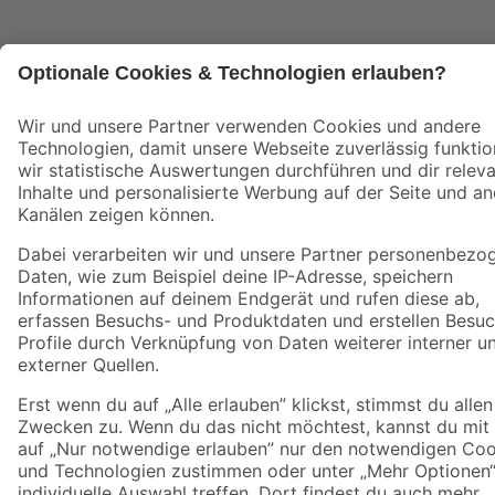
Jetzt die toom-App herunterladen
Alle Preisangaben in EUR inkl. gesetzl. MwSt.. Die dargestellten Angebote sind unter
Umständen nicht in allen Märkten verfügbar. Die angegebenen Verfügbarkeiten beziehen
sich auf den unter "Mein Markt" ausgewählten toom Baumarkt. Alle Angebote und
Produkte nur solange der Vorrat reicht.
*Paketversand ab 59 € versandkostenfrei, gilt nicht für Artikel mit Speditionsversand, hier
fallen zusätzliche Versandkosten an.
Datenschutz
Privatsphäre
Impressum
AGB
Nutzungsbedingungen
Widerrufsrecht
Vertrag widerrufen
Barrierefreiheit
© 2026 toom Baumarkt GmbH