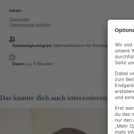
Inhalt
:
Tagesziele
Theoretische Aspekte
Schwierigkeitsgrad
:
Heimwerkerkurs für Einsteiger
Dauer
:
ca. 5 Stunden
Das könnte dich auch interessieren