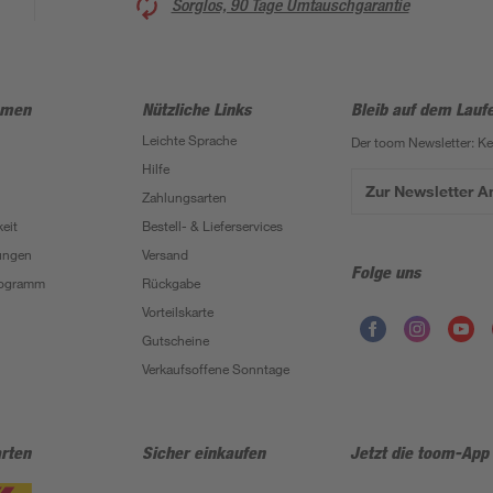
Sorglos, 90 Tage Umtauschgarantie
hmen
Nützliche Links
Bleib auf dem Lauf
Leichte Sprache
Der toom Newsletter: K
Hilfe
Zur Newsletter 
Zahlungsarten
eit
Bestell- & Lieferservices
ungen
Versand
Folge uns
Programm
Rückgabe
Vorteilskarte
Gutscheine
Verkaufsoffene Sonntage
rten
Sicher einkaufen
Jetzt die toom-App