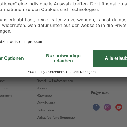
Sorglos, 90 Tage Umtauschgarantie
hmen
Nützliche Links
Bleib auf dem Lauf
Leichte Sprache
Der toom Newsletter: K
Hilfe
Zur Newsletter 
Zahlungsarten
eit
Bestell- & Lieferservices
ungen
Versand
Folge uns
Programm
Rückgabe
Vorteilskarte
Gutscheine
Verkaufsoffene Sonntage