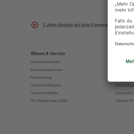
5 Jahre Garantie auf toom Eigenmarken
Wissen & Service
Unterne
Handwerksservice
Über uns
Entsorgungsservice
Karriere
Finanzierung
Presse
Übersicht Ratgeber
Nachhaltigk
Übersicht Märkte
Auszeichn
DIY-Städte-Index 2026
Affiliate-