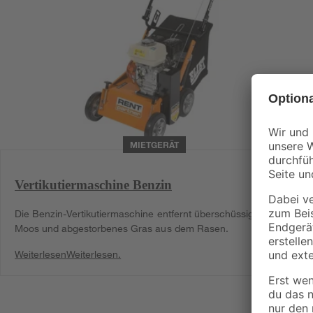
MIETGERÄT
Vertikutiermaschine Benzin
Die Benzin-Vertikutiermaschine entfernt überschüssige Wurzeln,
Moos und abgestorbenes Gras aus dem Rasen.
Weiterlesen
Weiterlesen.