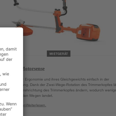
MIETGERÄT
Akku-Motorsense
es
Dank ihrer Ergonomie und ihres Gleichgewichts einfach in der
Handhabung. Dank der Zwei-Wege-Rotation des Trimmerkopfes lä
sich die Drehrichtung des Trimmerkopfes ändern, wodurch wenig
Gras auf den Wegen landet.
Weiterlesen
Weiterlesen.