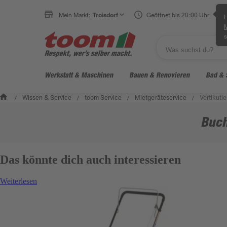
Mein Markt:
Troisdorf
Geöffnet bis 20:00 Uhr
H
s
Werkstatt & Maschinen
Bauen & Renovieren
Bad & 
Wissen & Service
toom Service
Mietgeräteservice
Vertikuti
/
/
/
/
Buch
Das könnte dich auch interessieren
Weiterlesen