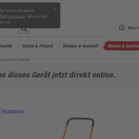
✕
ier kannst du deinen
, falls er nicht
Markt anpassen
timmt.
Mein 
Sanitär
Garten & Freizeit
Wohnen & Haushalt
Wissen & Servic
ermaschine mieten
e dieses Gerät jetzt direkt online.
Weiterlesen