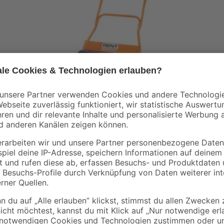
MIETGERÄT
Rasenwalze
Diese handbedienbare Rasenwalze vereinfacht das Festwalzen d
Bodens. Vor der Verwendung muss die Rasenwalze mit Wasser
gefüllt werden.
Weiterlesen
Weiterlesen.