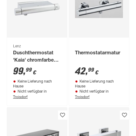
Lenz
Duschthermostat
Thermostatarmatur
'Kaia' chromfarben
28 cm
99
,
42
,
99
99
€
€
Keine Lieferung nach
Keine Lieferung nach
Hause
Hause
Nicht verfügbar in
Nicht verfügbar in
Troisdorf
Troisdorf