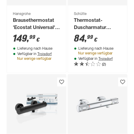
Hansgrohe
Schütte
Brausethermostat
Thermostat-
'Ecostat Universal'
Duscharmatur
chromfarben
'London'
149
,
84
,
99
99
€
€
chromfarben
Lieferung nach Hause
Lieferung nach Hause
Troisdorf
Nur wenige verfügbar
Verfügbar in
Troisdorf
Nur wenige verfügbar
Verfügbar in
(2)