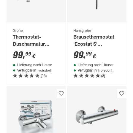
Grohe
Hansgrohe
Thermostat-
Brausethermostat
Duscharmatur
'Ecostat S'
'Precision Flow'
chromfarben
99
,
99
,
99
99
€
€
chromfarben
Lieferung nach Hause
Lieferung nach Hause
Troisdorf
Troisdorf
Verfügbar in
Verfügbar in
(38)
(3)