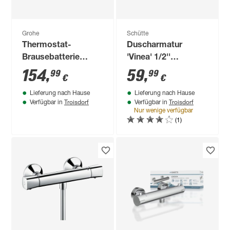
Grohe
Schütte
Thermostat-
Duscharmatur
Brausebatterie
'Vinea' 1/2''
'Precision Start'
chromfarben
154
,
59
,
99
99
€
€
verchromt
Lieferung nach Hause
Lieferung nach Hause
Troisdorf
Troisdorf
Verfügbar in
Verfügbar in
Nur wenige verfügbar
(1)