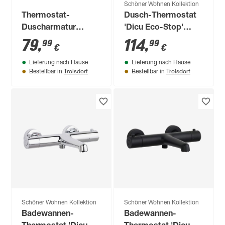
Schöner Wohnen Kollektion
Thermostat-
Dusch-Thermostat
Duscharmatur
'Dicu Eco-Stop'
chromfarben 30 x 10
industrial 1/2''
79
,
114
,
99
99
€
€
cm
Lieferung nach Hause
Lieferung nach Hause
Troisdorf
Troisdorf
Bestellbar in
Bestellbar in
Schöner Wohnen Kollektion
Schöner Wohnen Kollektion
Badewannen-
Badewannen-