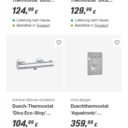
Thermostat 'Dicu
Thermostat 'Dicu
Eco-Stop'
Eco-Stop'
124
,
129
,
99
99
€
€
chromfarben 1/2''
mattschwarz 1/2''
Lieferung nach Hause
Lieferung nach Hause
Troisdorf
Troisdorf
Bestellbar in
Bestellbar in
Schöner Wohnen Kollektion
Chris Bergen
Dusch-Thermostat
Duschthermostat
'Dicu Eco-Stop'
'Aquatronic'
chromfarben 1/2''
Unterputz
104
,
359
,
99
99
€
€
hochglanzverchromt