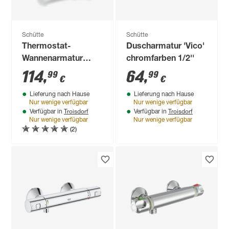
Schütte
Schütte
Thermostat-
Duscharmatur 'Vico'
Wannenarmatur
chromfarben 1/2''
'London'
114
,
64
,
99
99
€
€
chromfarben
Lieferung nach Hause
Lieferung nach Hause
Nur wenige verfügbar
Nur wenige verfügbar
Troisdorf
Troisdorf
Verfügbar in
Verfügbar in
Nur wenige verfügbar
Nur wenige verfügbar
(2)