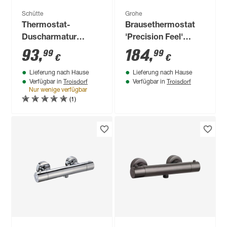
Schütte
Grohe
Thermostat-
Brausethermostat
Duscharmatur
'Precision Feel'
'London' schwarz
chromfarben
93
,
184
,
99
99
€
€
matt
Lieferung nach Hause
Lieferung nach Hause
Troisdorf
Troisdorf
Verfügbar in
Verfügbar in
Nur wenige verfügbar
(1)