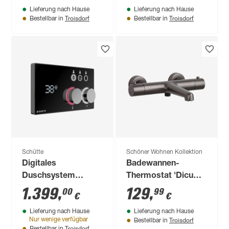
Lieferung nach Hause
Lieferung nach Hause
3 Ausgänge
Troisdorf
Troisdorf
Bestellbar in
Bestellbar in
Schütte
Schöner Wohnen Kollektion
Digitales
Badewannen-
Duschsystem
Thermostat 'Dicu
'Aquadot' schwarz,
Eco-Stop' industrial
1.399
,
129
,
00
99
€
€
mit Smart Control
1/2''
Lieferung nach Hause
Lieferung nach Hause
Troisdorf
Nur wenige verfügbar
Bestellbar in
Troisdorf
Bestellbar in