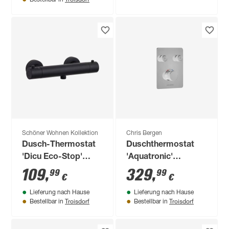
Schöner Wohnen Kollektion
Chris Bergen
Dusch-Thermostat
Duschthermostat
'Dicu Eco-Stop'
'Aquatronic'
mattschwarz 1/2''
Unterputz
109
,
329
,
99
99
€
€
hochglanzverchromt
Lieferung nach Hause
Lieferung nach Hause
2 Ausgänge
Troisdorf
Troisdorf
Bestellbar in
Bestellbar in