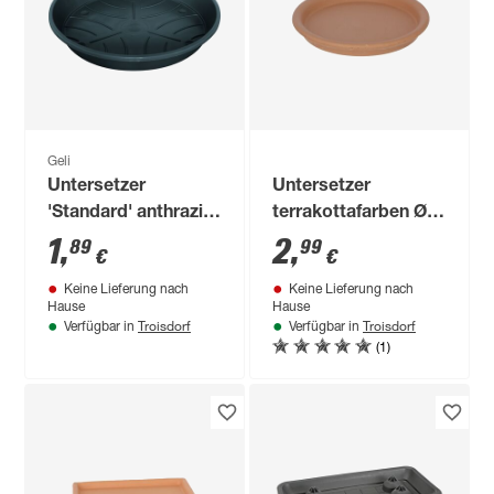
Geli
Untersetzer
Untersetzer
'Standard' anthrazit
terrakottafarben Ø
Ø 18 cm
24 cm
1
,
2
,
89
99
€
€
Keine Lieferung nach
Keine Lieferung nach
Hause
Hause
Troisdorf
Troisdorf
Verfügbar in
Verfügbar in
(1)