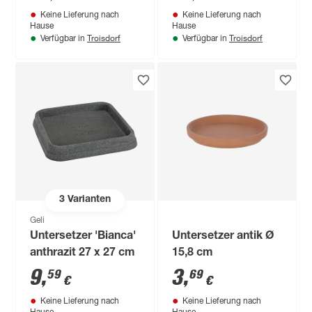
cm
Keine Lieferung nach
Keine Lieferung nach
Hause
Hause
Troisdorf
Troisdorf
Verfügbar in
Verfügbar in
3
Varianten
Geli
Untersetzer 'Bianca'
Untersetzer antik Ø
anthrazit 27 x 27 cm
15,8 cm
9
,
3
,
59
69
€
€
Keine Lieferung nach
Keine Lieferung nach