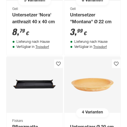
5
Varianten
8
Varianten
Geli
Geli
Untersetzer 'Nora'
Untersetzer
anthrazit 40 x 40 cm
"Montana" Ø 22 cm
8
,
3
,
79
99
€
€
Lieferung nach Hause
Lieferung nach Hause
Troisdorf
Troisdorf
Verfügbar in
Verfügbar in
4
Varianten
Fiskars