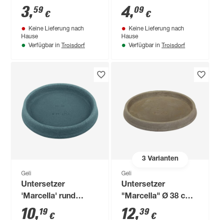
Ø 27 cm
'Standard'
3
,
4
,
59
09
€
€
betonfarbe hell 80
Keine Lieferung nach
Keine Lieferung nach
cm
Hause
Hause
Troisdorf
Troisdorf
Verfügbar in
Verfügbar in
3
Varianten
Geli
Geli
Untersetzer
Untersetzer
'Marcella' rund
"Marcella" Ø 38 cm
betonfarbe hell 30
Taupe
10
,
12
,
19
39
€
€