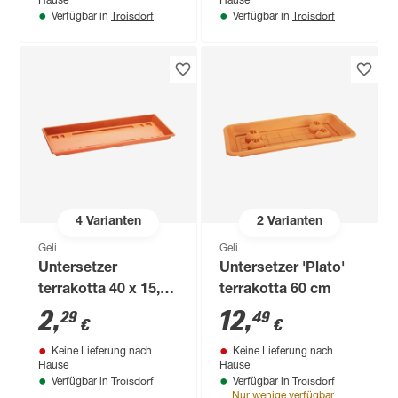
Hause
Hause
Troisdorf
Troisdorf
Verfügbar in
Verfügbar in
4
Varianten
2
Varianten
Geli
Geli
Untersetzer
Untersetzer 'Plato'
terrakotta 40 x 15,5
terrakotta 60 cm
cm
2
,
12
,
29
49
€
€
Keine Lieferung nach
Keine Lieferung nach
Hause
Hause
Troisdorf
Troisdorf
Verfügbar in
Verfügbar in
Nur wenige verfügbar