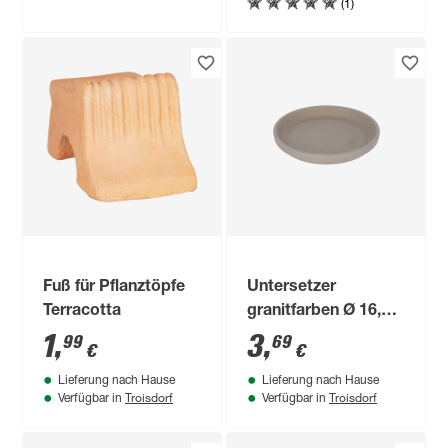
(1)
Fuß für Pflanztöpfe
Untersetzer
Terracotta
granitfarben Ø 16,1
cm
1
,
3
,
99
69
€
€
Lieferung nach Hause
Lieferung nach Hause
Troisdorf
Troisdorf
Verfügbar in
Verfügbar in