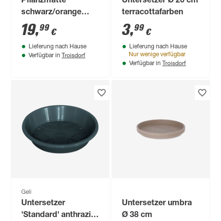
Pflanzmatte
Untersetzer Ø 20 cm
schwarz/orange
terracottafarben
faltbar 82,5 x 44,5 x
19
,
3
,
99
99
€
€
6 cm
Lieferung nach Hause
Lieferung nach Hause
Troisdorf
Nur wenige verfügbar
Verfügbar in
Troisdorf
Verfügbar in
Geli
Untersetzer
Untersetzer umbra
'Standard' anthrazit
Ø 38 cm