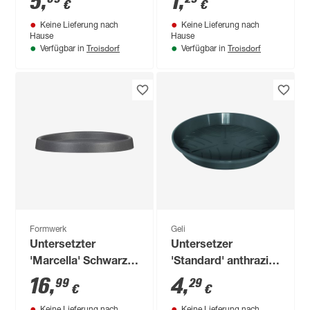
5
,
1
,
€
€
Keine Lieferung nach
Keine Lieferung nach
Hause
Hause
Troisdorf
Troisdorf
Verfügbar in
Verfügbar in
Formwerk
Geli
Untersetzter
Untersetzer
'Marcella' Schwarz
'Standard' anthrazit
Granit Ø 45 x 4,1 cm
Ø 30 cm
16
,
4
,
99
29
€
€
Keine Lieferung nach
Keine Lieferung nach