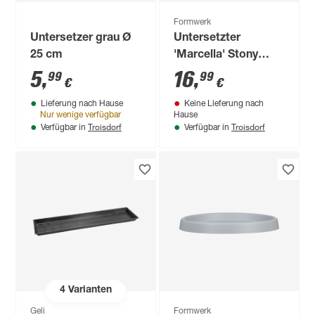
Formwerk
Untersetzer grau Ø
Untersetzter
25 cm
'Marcella' Stony
Grey Ø 45 x 4,1 cm
5
,
16
,
99
99
€
€
Lieferung nach Hause
Keine Lieferung nach
Nur wenige verfügbar
Hause
Troisdorf
Troisdorf
Verfügbar in
Verfügbar in
4
Varianten
Geli
Formwerk