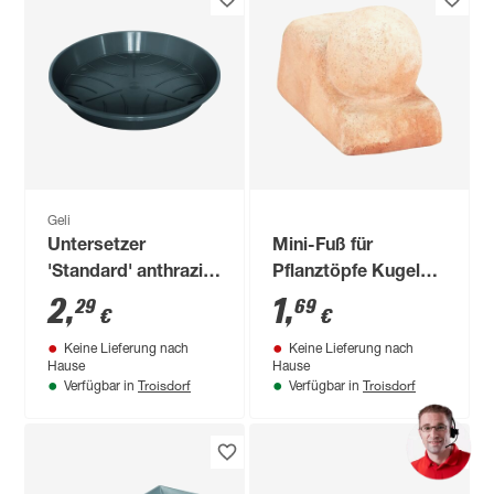
Geli
Untersetzer
Mini-Fuß für
'Standard' anthrazit
Pflanztöpfe Kugel
Ø 21 cm
Terracotta
2
,
1
,
29
69
€
€
Keine Lieferung nach
Keine Lieferung nach
Hause
Hause
Troisdorf
Troisdorf
Verfügbar in
Verfügbar in