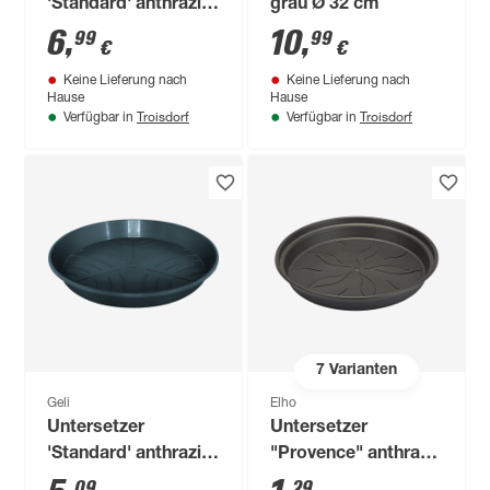
'Standard' anthrazit
grau Ø 32 cm
Ø 40 cm
6
,
10
,
99
99
€
€
Keine Lieferung nach
Keine Lieferung nach
Hause
Hause
Troisdorf
Troisdorf
Verfügbar in
Verfügbar in
7
Varianten
Geli
Elho
Untersetzer
Untersetzer
'Standard' anthrazit
"Provence" anthrazit
Ø 34 cm
Ø 10 cm
09
29