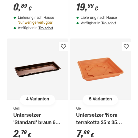
Ø 8 cm
0
,
19
,
89
99
€
€
Lieferung nach Hause
Lieferung nach Hause
Troisdorf
Nur wenige verfügbar
Verfügbar in
Troisdorf
Verfügbar in
4
Varianten
5
Varianten
Geli
Geli
Untersetzer
Untersetzer 'Nora'
'Standard' braun 60
terrakotta 35 x 35
x 15,5 cm
cm
2
,
7
,
79
09
€
€