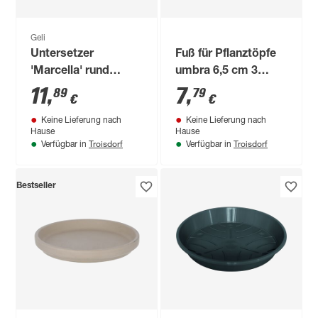
Geli
Untersetzer
Fuß für Pflanztöpfe
'Marcella' rund
umbra 6,5 cm 3
betonfarbe hell 38
Stück
11
,
7
,
89
79
€
€
cm
Keine Lieferung nach
Keine Lieferung nach
Hause
Hause
Troisdorf
Troisdorf
Verfügbar in
Verfügbar in
Bestseller