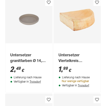
Untersetzer
Untersetzer
granitfarben Ø 14,6
Viertelkreis
cm
terrakotta 10,5 x
2
,
1
,
49
99
€
€
10,5 x 2,5 cm
Lieferung nach Hause
Lieferung nach Hause
Troisdorf
Nur wenige verfügbar
Verfügbar in
Troisdorf
Verfügbar in