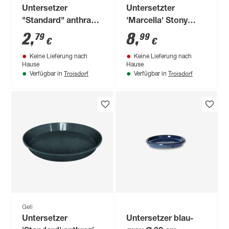
Untersetzer
Untersetzter
"Standard" anthrazit
'Marcella' Stony
60 x 15,5 cm
Grey Ø 33 x 4,3 cm
2
,
8
,
79
99
€
€
Keine Lieferung nach
Keine Lieferung nach
Hause
Hause
Troisdorf
Troisdorf
Verfügbar in
Verfügbar in
Geli
Untersetzer
Untersetzer blau-