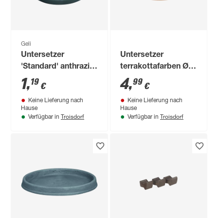
Geli
Untersetzer
Untersetzer
'Standard' anthrazit
terrakottafarben Ø
Ø 12 cm
28 cm
1
,
4
,
19
99
€
€
Keine Lieferung nach
Keine Lieferung nach
Hause
Hause
Troisdorf
Troisdorf
Verfügbar in
Verfügbar in