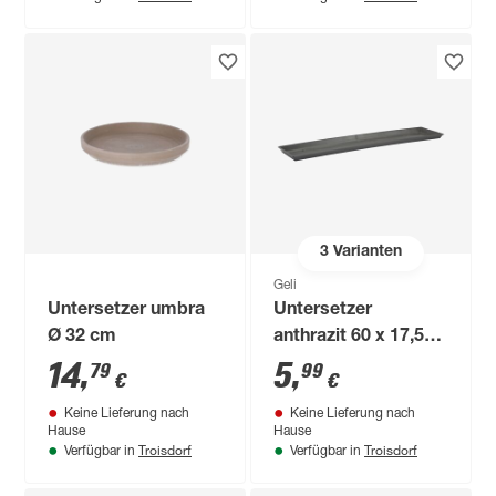
3
Varianten
Geli
Untersetzer umbra
Untersetzer
Ø 32 cm
anthrazit 60 x 17,5
cm
14
,
5
,
79
99
€
€
Keine Lieferung nach
Keine Lieferung nach
Hause
Hause
Troisdorf
Troisdorf
Verfügbar in
Verfügbar in