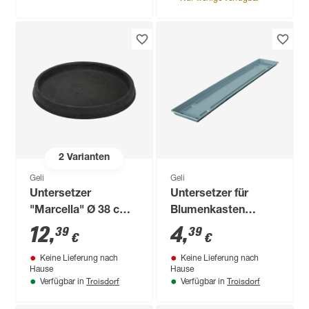
2
Varianten
Geli
Geli
Untersetzer
Untersetzer für
"Marcella" Ø 38 cm
Blumenkasten
anthrazit
'Standard'
12
,
4
,
39
39
€
€
betonfarbe hell 100
Keine Lieferung nach
Keine Lieferung nach
cm
Hause
Hause
Troisdorf
Troisdorf
Verfügbar in
Verfügbar in