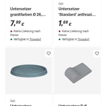
Geli
Untersetzer
Untersetzer
granitfarben Ø 26,9
'Standard' anthrazit
cm
Ø 16 cm
7
,
1
,
99
69
€
€
Keine Lieferung nach
Keine Lieferung nach
Hause
Hause
Troisdorf
Troisdorf
Verfügbar in
Verfügbar in
Geli