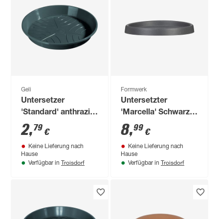
Geli
Formwerk
Untersetzer
Untersetzter
'Standard' anthrazit
'Marcella' Schwarz
Ø 24 cm
Granit Ø 33 x 4,3 cm
2
,
8
,
79
99
€
€
Keine Lieferung nach
Keine Lieferung nach
Hause
Hause
Troisdorf
Troisdorf
Verfügbar in
Verfügbar in