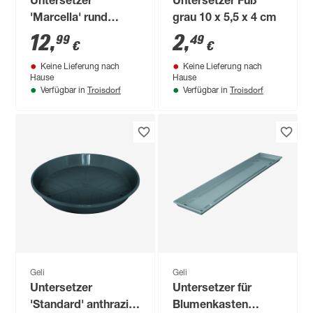
Untersetzer
Untersetzer Fuß
'Marcella' rund
grau 10 x 5,5 x 4 cm
betonfarbe hell 43
12
,
2
,
99
49
€
€
cm
Keine Lieferung nach
Keine Lieferung nach
Hause
Hause
Troisdorf
Troisdorf
Verfügbar in
Verfügbar in
Geli
Geli
Untersetzer
Untersetzer für
'Standard' anthrazit
Blumenkasten