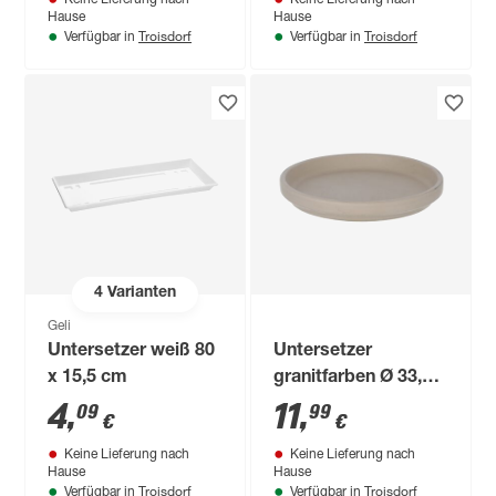
Hause
Hause
Troisdorf
Troisdorf
Verfügbar in
Verfügbar in
4
Varianten
Geli
Untersetzer weiß 80
Untersetzer
x 15,5 cm
granitfarben Ø 33,2
cm
4
,
11
,
09
99
€
€
Keine Lieferung nach
Keine Lieferung nach
Hause
Hause
Troisdorf
Troisdorf
Verfügbar in
Verfügbar in