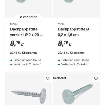
2
Varianten
toom
toom
Dachpappstifte
Dachpappstifte Ø
verzinkt Ø 2 x 20 mm
0,2 x 1,6 cm
400 g
8
,
8
,
19
19
€
€
20,48 € / Kilogramm
20,48 € / Kilogramm
Lieferung nach Hause
Lieferung nach Hause
Troisdorf
Troisdorf
Verfügbar in
Verfügbar in
Bestseller