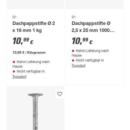
B1
B1
Dachpappstifte Ø 2
Dachpappstifte Ø
x 16 mm 1 kg
2,5 x 25 mm 1000
Stück
10
,
10
,
99
99
€
€
Keine Lieferung nach
10,99 € / Kilogramm
Hause
Nicht verfügbar in
Keine Lieferung nach
Troisdorf
Hause
Nicht verfügbar in
Troisdorf