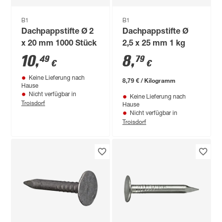
B1
B1
Dachpappstifte Ø 2
Dachpappstifte Ø
x 20 mm 1000 Stück
2,5 x 25 mm 1 kg
10
,
8
,
49
79
€
€
Keine Lieferung nach
8,79 € / Kilogramm
Hause
Nicht verfügbar in
Keine Lieferung nach
Troisdorf
Hause
Nicht verfügbar in
Troisdorf