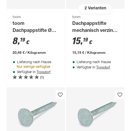
2
Varianten
toom
toom
toom
Dachpappstifte
Dachpappstifte Ø
mechanisch verzinkt
0,25 x 2,5 cm
Ø 0,2 cm
8
,
15
,
19
19
€
€
20,48 € / Kilogramm
15,19 € / Kilogramm
Lieferung nach Hause
Lieferung nach Hause
Troisdorf
Nur wenige verfügbar
Verfügbar in
Troisdorf
Verfügbar in
(1)