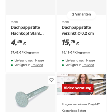
2
Varianten
toom
toom
Dachpappstifte
Dachpappstifte
Flachkopf Stahl
verzinkt Ø 0,2 cm
verzinkt 2,0 x 16 mm
4
,
15
,
49
19
€
€
37,42 € / Kilogramm
15,19 € / Kilogramm
Lieferung nach Hause
Lieferung nach Hause
Troisdorf
Troisdorf
Verfügbar in
Verfügbar in
Videoberatung
Fragen zu deinem Projekt?
Kostenlose Sofort-