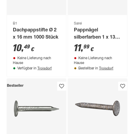
B1
Sarei
Dachpappstifte Ø 2
Pappnägel
x 16 mm 1000 Stück
silberfarben 1 x 13
cm
10
,
11
,
49
99
€
€
Keine Lieferung nach
Keine Lieferung nach
Hause
Hause
Troisdorf
Troisdorf
Verfügbar in
Bestellbar in
Bestseller