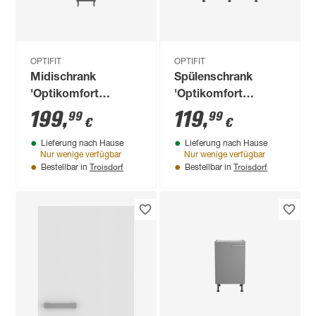
OPTIFIT
OPTIFIT
Midischrank
Spülenschrank
'Optikomfort
'Optikomfort
Ingvar420' anthrazit
Jonte984'
199
,
119
,
99
99
€
€
matt 60 x 176,6 x
anthrazit/eichefarben
Lieferung nach Hause
Lieferung nach Hause
58,4 cm
100 x 87 x 58,4 cm
Nur wenige verfügbar
Nur wenige verfügbar
Troisdorf
Troisdorf
Bestellbar in
Bestellbar in