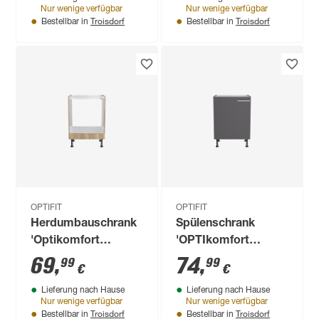
Nur wenige verfügbar
Nur wenige verfügbar
Troisdorf
Troisdorf
Bestellbar in
Bestellbar in
OPTIFIT
OPTIFIT
Herdumbauschrank
Spülenschrank
'Optikomfort
'OPTIkomfort
Erik290' eichefarben
Ingvar420' anthrazit
69
,
74
,
99
99
€
€
60 x 87 x 58,4 cm
matt 60 x 87 x 58,4
Lieferung nach Hause
Lieferung nach Hause
cm
Nur wenige verfügbar
Nur wenige verfügbar
Troisdorf
Troisdorf
Bestellbar in
Bestellbar in