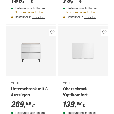
199
,
79
,
€
€
Ingvar420' anthrazit
87 x 58,4 cm
Lieferung nach Hause
Lieferung nach Hause
matt 90 x 87 x 58,4
Nur wenige verfügbar
Nur wenige verfügbar
cm
Troisdorf
Troisdorf
Bestellbar in
Bestellbar in
OPTIFIT
OPTIFIT
Unterschrank mit 3
Oberschrank
Auszügen
'Optikomfort
'Optikomfort
Arvid986' weiß 100 x
269
,
139
,
99
99
€
€
Arvid986' weiß 90 x
70,4 x 34,9 cm
Lieferung nach Hause
Lieferung nach Hause
87 x 58,4 cm