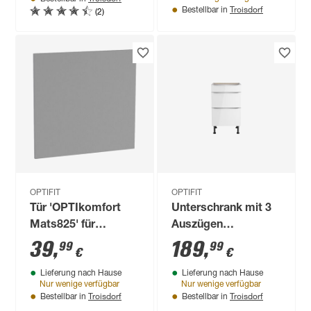
Troisdorf
(2)
Bestellbar in
OPTIFIT
OPTIFIT
Tür 'OPTIkomfort
Unterschrank mit 3
Mats825' für
Auszügen
teilintegrierten
'Optikomfort
39
,
189
,
99
99
€
€
Geschirrspüler
Arvid986' weiß 50 x
Lieferung nach Hause
Lieferung nach Hause
basaltgrau 60 x 57,2
87 x 58,4 cm
Nur wenige verfügbar
Nur wenige verfügbar
x 1,6 cm
Troisdorf
Troisdorf
Bestellbar in
Bestellbar in