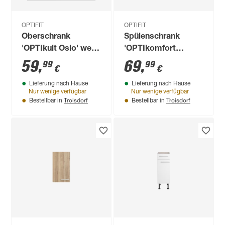
OPTIFIT
OPTIFIT
Oberschrank
Spülenschrank
'OPTIkult Oslo' weiß
'OPTIkomfort
50 x 57,6 x 34,6 cm
Mats825' basaltgrau
59
,
69
,
99
99
€
€
50 x 87 x 58,4 cm
Lieferung nach Hause
Lieferung nach Hause
Nur wenige verfügbar
Nur wenige verfügbar
Troisdorf
Troisdorf
Bestellbar in
Bestellbar in