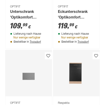
OPTIFIT
OPTIFIT
Unterschrank
Eckunterschrank
'Optikomfort
'Optikomfort
Rurik986' weiß 40 x
Jonte984'
109
,
119
,
99
99
€
€
87 x 58,4 cm
anthrazit/eichefarben
Lieferung nach Hause
Lieferung nach Hause
100 x 87 x 58,4 cm
Nur wenige verfügbar
Nur wenige verfügbar
Troisdorf
Troisdorf
Bestellbar in
Bestellbar in
OPTIFIT
Respekta