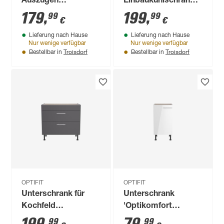
Auszügen
Einbaukühlschrank
'Optikomfort
'Optikomfort
179
,
199
,
99
99
€
€
Rurik986' weiß 60 x
Ingvar420' anthrazit
Lieferung nach Hause
Lieferung nach Hause
87 x 58,4 cm
matt 60 x 176,6 x
Nur wenige verfügbar
Nur wenige verfügbar
58,4 cm
Troisdorf
Troisdorf
Bestellbar in
Bestellbar in
OPTIFIT
OPTIFIT
Unterschrank für
Unterschrank
Kochfeld
'Optikomfort
'OPTIkomfort
Rurik986' weiß 45 x
99
99