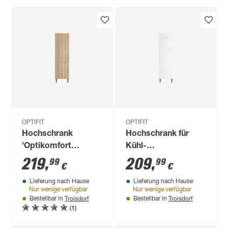
OPTIFIT
OPTIFIT
Hochschrank
Hochschrank für
'Optikomfort
Kühl-
Erik290' eichefarben
Gefrierkombination
219
,
209
,
99
99
€
€
60 x 211,8 x 58,4 cm
'Optikomfort
Lieferung nach Hause
Lieferung nach Hause
Bengt932' weiß 60 x
Nur wenige verfügbar
Nur wenige verfügbar
211,8 x 58,4 cm
Troisdorf
Troisdorf
Bestellbar in
Bestellbar in
(1)