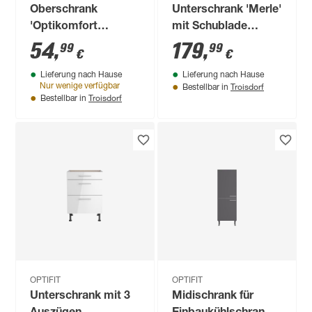
Oberschrank
Unterschrank 'Merle'
'Optikomfort
mit Schublade
Mats825' grau 60 x
schwarz/eichefarben
54
,
179
,
99
99
€
€
35,2 x 34,9 cm
50 x 84,8 x 60 cm
Lieferung nach Hause
Lieferung nach Hause
Troisdorf
Nur wenige verfügbar
Bestellbar in
Troisdorf
Bestellbar in
OPTIFIT
OPTIFIT
Unterschrank mit 3
Midischrank für