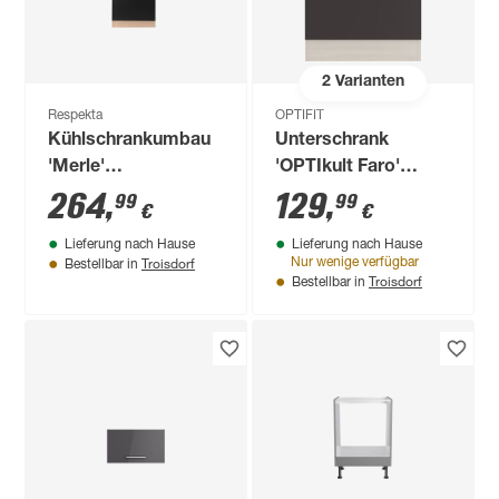
2
Varianten
Respekta
OPTIFIT
Kühlschrankumbau
Unterschrank
'Merle'
'OPTIkult Faro'
schwarz/eichefarben
anthrazit/akaziefarben
264
,
129
,
99
99
€
€
144,8 x 60 cm
60 x 84,8 x 60 cm
Lieferung nach Hause
Lieferung nach Hause
Troisdorf
Nur wenige verfügbar
Bestellbar in
Troisdorf
Bestellbar in