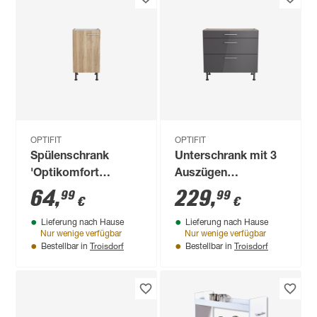
OPTIFIT
OPTIFIT
Spülenschrank
Unterschrank mit 3
'Optikomfort
Auszügen
Erik290' eichefarben
'Optikomfort
64
,
229
,
99
99
€
€
45 x 87 x 58,4 cm
Jonte984'
Lieferung nach Hause
Lieferung nach Hause
anthrazit/eichefarben
Nur wenige verfügbar
Nur wenige verfügbar
90 x 87 x 58,4 cm
Troisdorf
Troisdorf
Bestellbar in
Bestellbar in