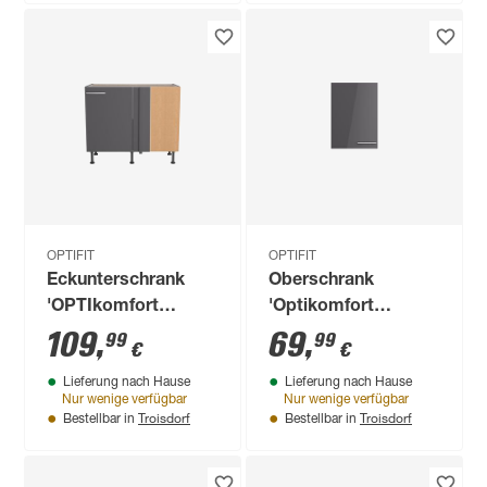
OPTIFIT
OPTIFIT
Eckunterschrank
Oberschrank
'OPTIkomfort
'Optikomfort
Ingvar420' anthrazit
Jonte984'
109
,
69
,
99
99
€
€
matt 100 x 87 x 58,4
anthrazit/eichefarben
Lieferung nach Hause
Lieferung nach Hause
cm
50 x 70,4 x 34,9 cm
Nur wenige verfügbar
Nur wenige verfügbar
Troisdorf
Troisdorf
Bestellbar in
Bestellbar in