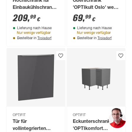
Hochschrank für
Oberschrank
Einbaukühlschrank
'OPTIkult Oslo' weiß
'Optikomfort
60 x 57,6 x 34,6 cm
209
,
69
,
99
99
€
€
Erik290' eichefarben
Lieferung nach Hause
Lieferung nach Hause
60 x 211,8 x 58,4 cm
Nur wenige verfügbar
Nur wenige verfügbar
Troisdorf
Troisdorf
Bestellbar in
Bestellbar in
OPTIFIT
OPTIFIT
Tür für
Eckunterschrank
vollintegrierten
'OPTIkomfort