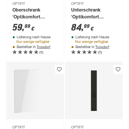
OPTIFIT
OPTIFIT
Oberschrank
Unterschrank
'Optikomfort
'Optikomfort
Erik290' eichefarben
Bengt932' weiß 30 x
59
,
84
,
99
99
€
€
40 x 70,4 x 34,9 cm
87 x 58,4 cm
Lieferung nach Hause
Lieferung nach Hause
Nur wenige verfügbar
Nur wenige verfügbar
Troisdorf
Troisdorf
Bestellbar in
Bestellbar in
(1)
(1)
OPTIFIT
OPTIFIT