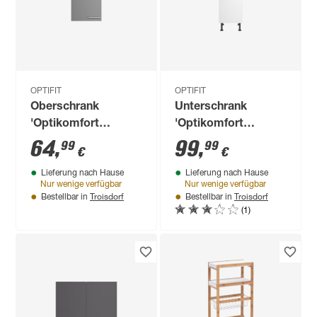
OPTIFIT
OPTIFIT
Oberschrank
Unterschrank
'Optikomfort
'Optikomfort
Mats825' grau 50 x
Bengt932' weiß 40 x
64
,
99
,
99
99
€
€
70,4 x 34,9 cm
87 x 58,4 cm
Lieferung nach Hause
Lieferung nach Hause
Nur wenige verfügbar
Nur wenige verfügbar
Troisdorf
Troisdorf
Bestellbar in
Bestellbar in
(1)