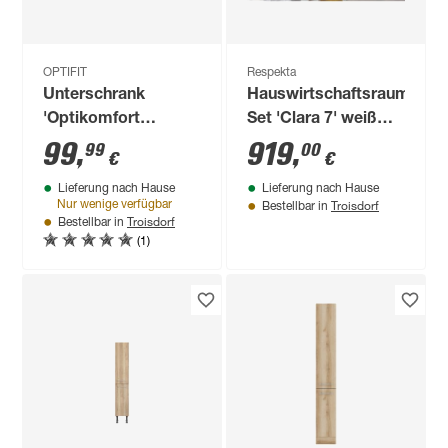
OPTIFIT
Respekta
Unterschrank
Hauswirtschaftsraum-
'Optikomfort
Set 'Clara 7' weiß
Erik290' eichefarben
matt 134,8 x 200 x
99
,
919
,
99
00
€
€
40 x 87 x 58,4 cm
67,6 cm
Lieferung nach Hause
Lieferung nach Hause
Troisdorf
Nur wenige verfügbar
Bestellbar in
Troisdorf
Bestellbar in
(1)