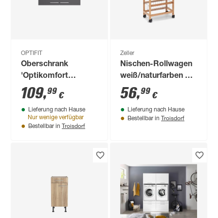
OPTIFIT
Zeller
Oberschrank
Nischen-Rollwagen
'Optikomfort
weiß/naturfarben 40
Ingvar420' anthrazit
x 82,5 x 22 cm
109
,
56
,
99
99
€
€
matt 100 x 70,4 x
Lieferung nach Hause
Lieferung nach Hause
34,9 cm
Troisdorf
Nur wenige verfügbar
Bestellbar in
Troisdorf
Bestellbar in