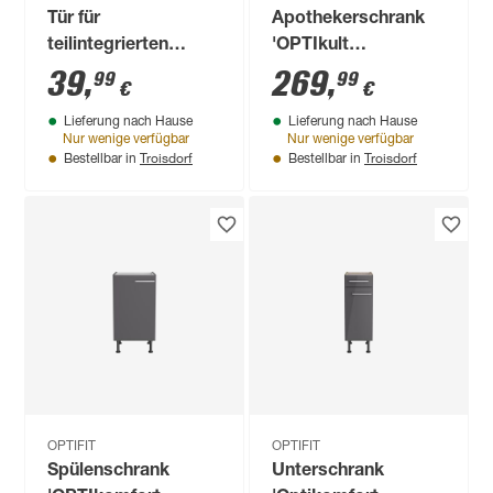
Tür für
Apothekerschrank
teilintegrierten
'OPTIkult
Geschirrspüler
Madrid420' 30 x
39
,
269
,
99
99
€
€
'Optikomfort
206,8 x 57,1 cm
Lieferung nach Hause
Lieferung nach Hause
Rurik986' weiß 60 x
Nur wenige verfügbar
Nur wenige verfügbar
57,2 x 1,6 cm
Troisdorf
Troisdorf
Bestellbar in
Bestellbar in
OPTIFIT
OPTIFIT
Spülenschrank
Unterschrank