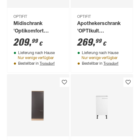
OPTIFIT
OPTIFIT
Midischrank
Apothekerschrank
'Optikomfort
'OPTIkult
Erik290' eichefarben
Livorno290' 30 x
209
,
269
,
99
99
€
€
30 x 176,6 x 58,4 cm
206,8 x 57,1 cm
Lieferung nach Hause
Lieferung nach Hause
Nur wenige verfügbar
Nur wenige verfügbar
Troisdorf
Troisdorf
Bestellbar in
Bestellbar in