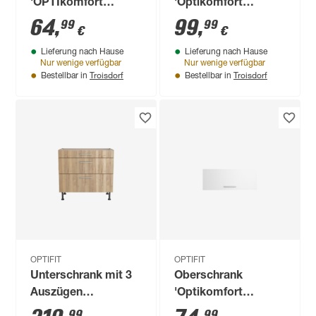
'OPTIkomfort
'Optikomfort
Ingvar420' anthrazit
Jonte984'
64
,
99
,
99
99
€
€
matt 45 x 87 x 58,4
anthrazit/eichefarben
Lieferung nach Hause
Lieferung nach Hause
cm
30 x 87 x 58,4 cm
Nur wenige verfügbar
Nur wenige verfügbar
Troisdorf
Troisdorf
Bestellbar in
Bestellbar in
OPTIFIT
OPTIFIT
Unterschrank mit 3
Oberschrank
Auszügen
'Optikomfort
'Optikomfort
Bengt932' weiß 90 x
99
99