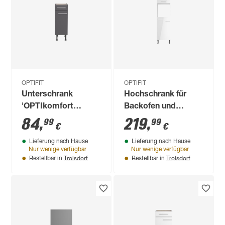
OPTIFIT
OPTIFIT
Unterschrank
Hochschrank für
'OPTIkomfort
Backofen und
Ingvar420' anthrazit
Kühlschrank
84
,
219
,
99
99
€
€
matt 30 x 87 x 58,4
'Optikomfort
Lieferung nach Hause
Lieferung nach Hause
cm
Rurik986' weiß 60 x
Nur wenige verfügbar
Nur wenige verfügbar
211,8 x 58,4 cm
Troisdorf
Troisdorf
Bestellbar in
Bestellbar in