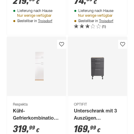
219
,
74
,
€
€
Erik290' eichefarben
35,2 x 34,9 cm
Lieferung nach Hause
Lieferung nach Hause
90 x 87 x 58,4 cm
Nur wenige verfügbar
Nur wenige verfügbar
Troisdorf
Troisdorf
Bestellbar in
Bestellbar in
(1)
Respekta
OPTIFIT
Kühl-
Unterschrank mit 3
Gefrierkombination
Auszügen
Umbauschrank
'Optikomfort
319
,
169
,
99
99
€
€
'Merle'
Jonte984'