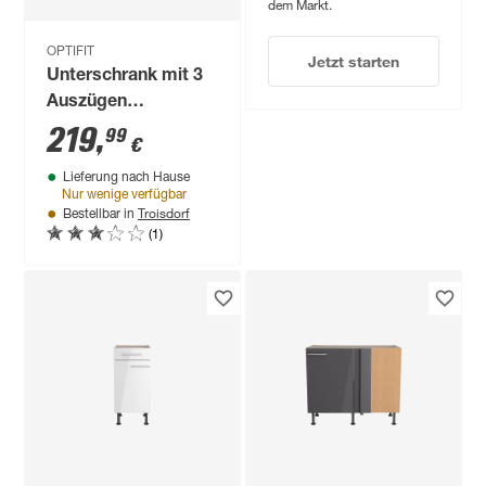
dem Markt.
OPTIFIT
Jetzt starten
Unterschrank mit 3
Auszügen
'OPTIkomfort
219
,
99
€
Mats825' basaltgrau
Lieferung nach Hause
90 x 87 x 58,4 cm
Nur wenige verfügbar
Troisdorf
Bestellbar in
(1)