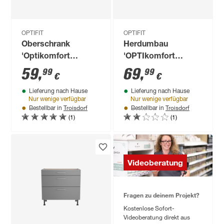
OPTIFIT
OPTIFIT
Oberschrank
Herdumbau
'Optikomfort
'OPTIkomfort
Jonte984'
Mats825' basaltgrau
59
,
69
,
99
99
€
€
anthrazit/eichefarben
60 x 87 x 58,4 cm
Lieferung nach Hause
Lieferung nach Hause
60 x 35,2 x 34,9 cm
Nur wenige verfügbar
Nur wenige verfügbar
Troisdorf
Troisdorf
Bestellbar in
Bestellbar in
(1)
(1)
Videoberatung
Fragen zu deinem Projekt?
Kostenlose Sofort-
Videoberatung direkt aus