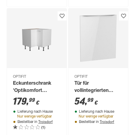
OPTIFIT
OPTIFIT
Eckunterschrank
Tür für
'Optikomfort
vollintegrierten
Rurik986' weiß 90 x
Geschirrspüler
179
,
54
,
99
99
€
€
87 x 58,4 cm
'Optikomfort
Lieferung nach Hause
Lieferung nach Hause
Arvid986' weiß 59,6
Nur wenige verfügbar
Nur wenige verfügbar
x 70 x 1,6 cm
Troisdorf
Troisdorf
Bestellbar in
Bestellbar in
(1)