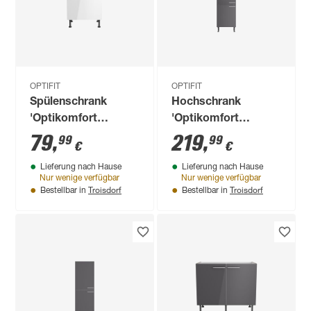
OPTIFIT
OPTIFIT
Spülenschrank
Hochschrank
'Optikomfort
'Optikomfort
Rurik986' weiß 60 x
Ingvar420' anthrazit
79
,
219
,
99
99
€
€
87 x 58,4 cm
matt 60 x 211,8 x
Lieferung nach Hause
Lieferung nach Hause
58,4 cm
Nur wenige verfügbar
Nur wenige verfügbar
Troisdorf
Troisdorf
Bestellbar in
Bestellbar in