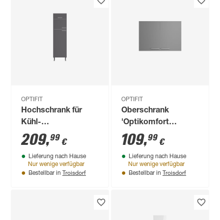
OPTIFIT
OPTIFIT
Hochschrank für
Oberschrank
Kühl-
'Optikomfort
Gefrierkombination
Mats825' grau 100 x
209
,
109
,
99
99
€
€
'Optikomfort
70,4 x 34,9 cm
Lieferung nach Hause
Lieferung nach Hause
Ingvar420' anthrazit
Nur wenige verfügbar
Nur wenige verfügbar
matt 60 x 211,8 x
Troisdorf
Troisdorf
Bestellbar in
Bestellbar in
58,4 cm