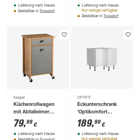
Lieferung nach Hause
Lieferung nach Hause
weiß/eichefarben 60
anthrazit/eichefarben
Troisdorf
Nur wenige verfügbar
Bestellbar in
x 200 x 60 cm
50 x 87 x 58,4 cm
Troisdorf
Bestellbar in
Kesper
OPTIFIT
Küchenrollwagen
Eckunterschrank
mit Abfalleimer
'Optikomfort
braun, grau 50 x 79 x
Arvid986' weiß 90 x
79
,
189
,
99
99
€
€
37 cm
87 x 58,4 cm
Lieferung nach Hause
Lieferung nach Hause
Troisdorf
Nur wenige verfügbar
Bestellbar in