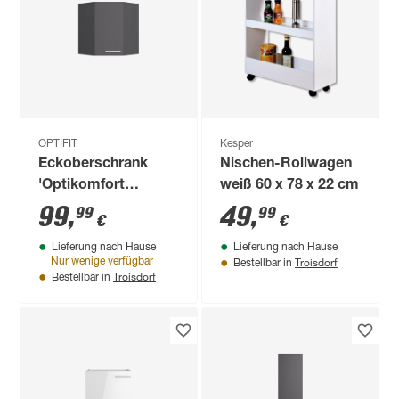
OPTIFIT
Kesper
Eckoberschrank
Nischen-Rollwagen
'Optikomfort
weiß 60 x 78 x 22 cm
Ingvar420' anthrazit
99
,
49
,
99
99
€
€
matt 60 x 70,4 x 34,9
Lieferung nach Hause
Lieferung nach Hause
cm
Troisdorf
Nur wenige verfügbar
Bestellbar in
Troisdorf
Bestellbar in