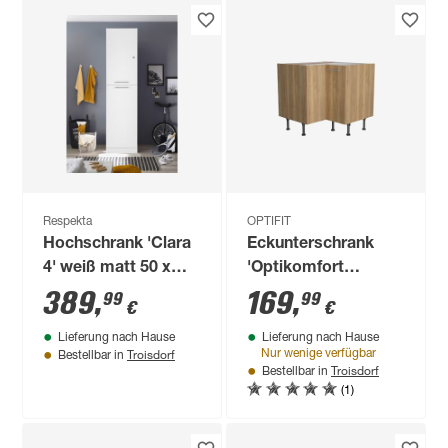
Respekta
OPTIFIT
Hochschrank 'Clara
Eckunterschrank
4' weiß matt 50 x
'Optikomfort
200 x 67,6 cm
Erik290' eichefarben
389
,
169
,
99
99
€
€
90 x 87 x 58,4 cm
Lieferung nach Hause
Lieferung nach Hause
Troisdorf
Nur wenige verfügbar
Bestellbar in
Troisdorf
Bestellbar in
(1)