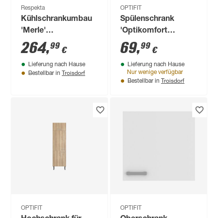
Respekta
OPTIFIT
Kühlschrankumbau
Spülenschrank
'Merle'
'Optikomfort
grau/eichefarben
Bengt932' weiß 45 x
264
,
69
,
99
99
€
€
144,8 x 60 cm
87 x 58,4 cm
Lieferung nach Hause
Lieferung nach Hause
Troisdorf
Nur wenige verfügbar
Bestellbar in
Troisdorf
Bestellbar in
OPTIFIT
OPTIFIT