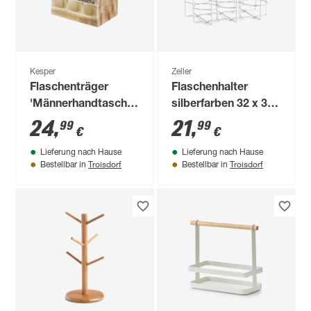
Kesper
Zeller
Flaschenträger
Flaschenhalter
'Männerhandtasche'
silberfarben 32 x 31
geflammt 25 x 32 x
x 22 cm
24
,
21
,
99
99
€
€
16,8 cm
Lieferung nach Hause
Lieferung nach Hause
Troisdorf
Troisdorf
Bestellbar in
Bestellbar in