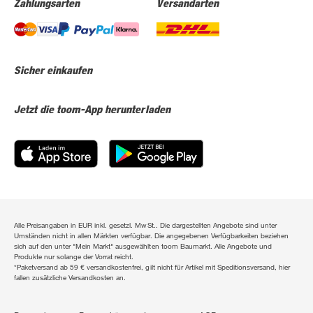
Zahlungsarten
Versandarten
Sicher einkaufen
Jetzt die toom-App herunterladen
Alle Preisangaben in EUR inkl. gesetzl. MwSt.. Die dargestellten Angebote sind unter
Umständen nicht in allen Märkten verfügbar. Die angegebenen Verfügbarkeiten beziehen
sich auf den unter "Mein Markt" ausgewählten toom Baumarkt. Alle Angebote und
Produkte nur solange der Vorrat reicht.
*Paketversand ab 59 € versandkostenfrei, gilt nicht für Artikel mit Speditionsversand, hier
fallen zusätzliche Versandkosten an.