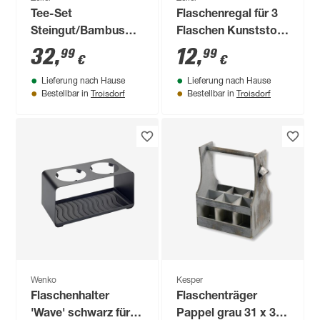
Tee-Set
Flaschenregal für 3
Steingut/Bambus
Flaschen Kunststoff
weiß 6-teilig 33,5 x
28,5 x 10 x 20 cm
32
,
12
,
99
99
€
€
14 x 17 cm
Lieferung nach Hause
Lieferung nach Hause
Troisdorf
Troisdorf
Bestellbar in
Bestellbar in
Wenko
Kesper
Flaschenhalter
Flaschenträger
'Wave' schwarz für 2
Pappel grau 31 x 35