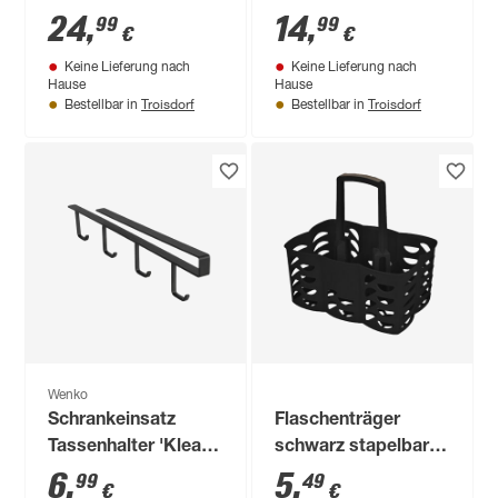
Flaschen 23,5 x 11,5
x 20 cm
24
,
14
,
99
99
€
€
x 11,5 cm
Keine Lieferung nach
Keine Lieferung nach
Hause
Hause
Troisdorf
Troisdorf
Bestellbar in
Bestellbar in
Wenko
Schrankeinsatz
Flaschenträger
Tassenhalter 'Klea'
schwarz stapelbar
schwarz für 4 Tassen
21 x 30,5 x 55,4 cm
6
,
5
,
99
49
€
€