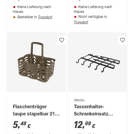
Keine Lieferung nach
Keine Lieferung nach
Hause
Hause
Troisdorf
Nicht verfügbar in
Bestellbar in
Troisdorf
Wenko
Flaschenträger
Tassenhalter-
taupe stapelbar 21 x
Schrankeinsatz
30,5 x 55,4 cm
'Klea' Metall 22 x 5 x
5
,
12
,
49
99
€
€
28 cm schwarz