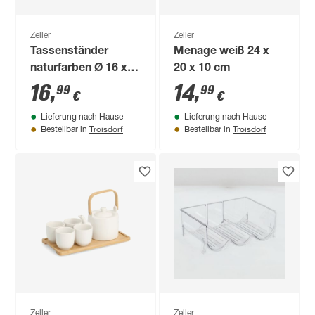
Zeller
Zeller
Tassenständer
Menage weiß 24 x
naturfarben Ø 16 x
20 x 10 cm
34 cm
16
,
14
,
99
99
€
€
Lieferung nach Hause
Lieferung nach Hause
Troisdorf
Troisdorf
Bestellbar in
Bestellbar in
Zeller
Zeller