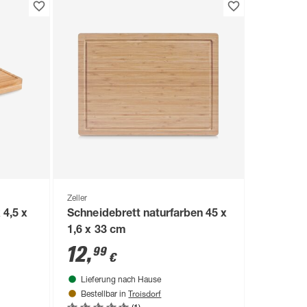
Zeller
 4,5 x
Schneidebrett naturfarben 45 x
1,6 x 33 cm
12
,
99
€
Lieferung nach Hause
Troisdorf
Bestellbar in