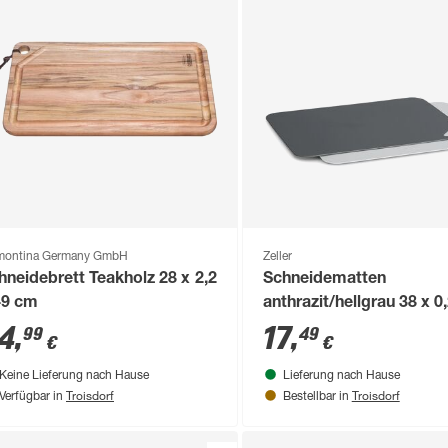
montina Germany GmbH
Zeller
hneidebrett Teakholz 28 x 2,2
Schneidematten
49 cm
anthrazit/hellgrau 38 x 0
cm
4
,
17
,
99
49
€
€
Keine Lieferung nach Hause
Lieferung nach Hause
Troisdorf
Troisdorf
Verfügbar in
Bestellbar in