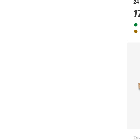
24
1
Zell