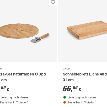
er
Zeller
zza-Set naturfarben Ø 32 x
Schneidebrett Eiche 48 x
5 cm
31 cm
,
66
,
99
99
€
€
Lieferung nach Hause
Lieferung nach Hause
Troisdorf
Troisdorf
Bestellbar in
Bestellbar in