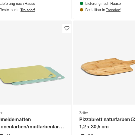
Lieferung nach Hause
Lieferung nach Hause
Troisdorf
Troisdorf
Bestellbar in
Bestellbar in
er
Zeller
hneidematten
Pizzabrett naturfarben 5
monenfarben/mintfarbenfarben
1,2 x 30,5 cm
 x 0,2 x 29 cm