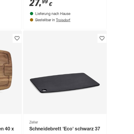
27
,
99
€
Lieferung nach Hause
Troisdorf
Bestellbar in
Zeller
en 40 x
Schneidebrett 'Eco' schwarz 37