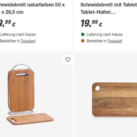
hneidebrett naturfarben 50 x
Schneidebrett mit Tablet
5 x 28,5 cm
Tablet-Halter
Bambus/Kunststoff 40 x 
9
,
19
,
99
99
€
€
26,5 cm
Lieferung nach Hause
Lieferung nach Hause
Troisdorf
Troisdorf
Bestellbar in
Bestellbar in