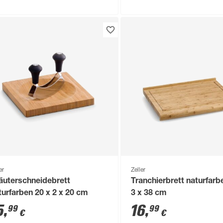
er
Zeller
äuterschneidebrett
Tranchierbrett naturfarb
turfarben 20 x 2 x 20 cm
3 x 38 cm
5
,
16
,
99
99
€
€