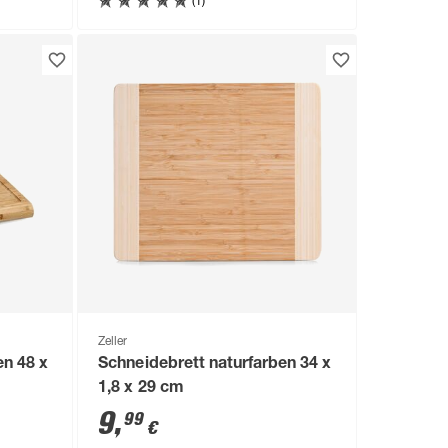
(1)
Zeller
en 48 x
Schneidebrett naturfarben 34 x
1,8 x 29 cm
9
,
99
€