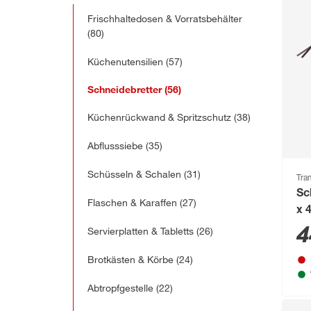
Frischhaltedosen & Vorratsbehälter
(80)
Küchenutensilien
(57)
Schneidebretter
(56)
Küchenrückwand & Spritzschutz
(38)
Abflusssiebe
(35)
Schüsseln & Schalen
(31)
Tra
Sc
Flaschen & Karaffen
(27)
x 
4
Servierplatten & Tabletts
(26)
Brotkästen & Körbe
(24)
Abtropfgestelle
(22)