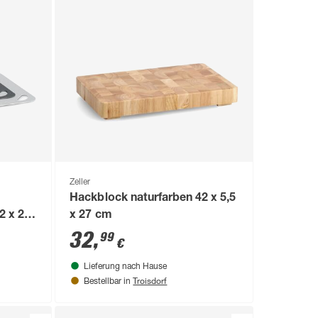
Zeller
Hackblock naturfarben 42 x 5,5
,2 x 29
x 27 cm
32
,
99
€
Lieferung nach Hause
Troisdorf
Bestellbar in