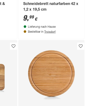
t &
Schneidebrett naturfarben 42 x
1,2 x 19,5 cm
5,2 x
9
,
99
€
Lieferung nach Hause
Troisdorf
Bestellbar in