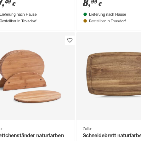
7
,
8
,
49
99
€
€
Lieferung nach Hause
Lieferung nach Hause
Troisdorf
Troisdorf
Bestellbar in
Bestellbar in
er
Zeller
ettchenständer naturfarben
Schneidebrett naturfarb