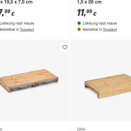
 x 19,5 x 7,5 cm
1,5 x 26 cm
7
,
11
,
99
99
€
€
Lieferung nach Hause
Lieferung nach Hause
Troisdorf
Troisdorf
Bestellbar in
Bestellbar in
er
Zeller