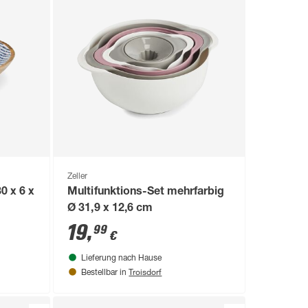
Zeller
0 x 6 x
Multifunktions-Set mehrfarbig
Ø 31,9 x 12,6 cm
19
,
99
€
Lieferung nach Hause
Troisdorf
Bestellbar in