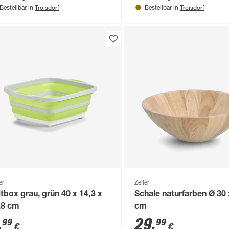
Troisdorf
Troisdorf
Bestellbar in
Bestellbar in
er
Zeller
ltbox grau, grün 40 x 14,3 x
Schale naturfarben Ø 30 
,8 cm
cm
,
29
,
99
99
€
€