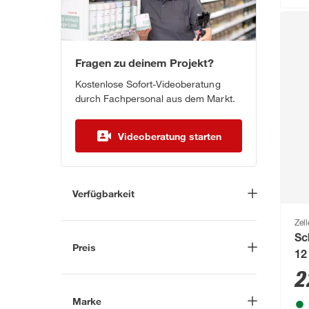
Fragen zu deinem Projekt?
Kostenlose Sofort-Videoberatung
durch Fachpersonal aus dem Markt.
Videoberatung starten
Verfügbarkeit
Lieferung nach Hause
(9)
Zell
Sc
In Troisdorf verfügbar
(1)
Preis
12
Auf Wunsch in Troisdorf
2
bestellbar
(11)
-
€
Anderen Markt auswählen
Marke