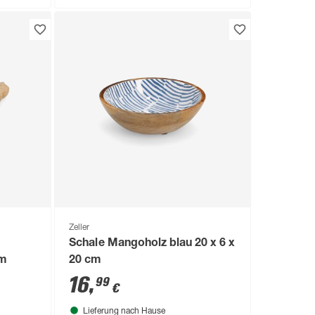
Zeller
Schale Mangoholz blau 20 x 6 x
cm
20 cm
16
,
99
€
Lieferung nach Hause