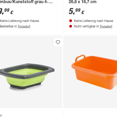
mbus/Kunststoff grau 4-
26,8 x 16,7 cm
ilig 23,5 x 12,5 x 23,5 cm
9
,
5
,
99
99
€
€
Keine Lieferung nach Hause
Keine Lieferung nach Hause
Troisdorf
Troisdorf
Bestellbar in
Nicht verfügbar in
er