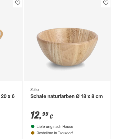
Zeller
20 x 6
Schale naturfarben Ø 18 x 8 cm
12
,
99
€
Lieferung nach Hause
Troisdorf
Bestellbar in