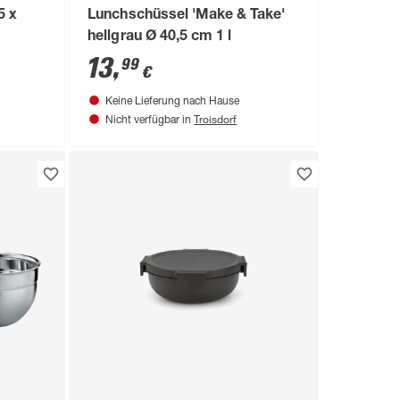
5 x
Lunchschüssel 'Make & Take'
hellgrau Ø 40,5 cm 1 l
13
,
99
€
Keine Lieferung nach Hause
Troisdorf
Nicht verfügbar in