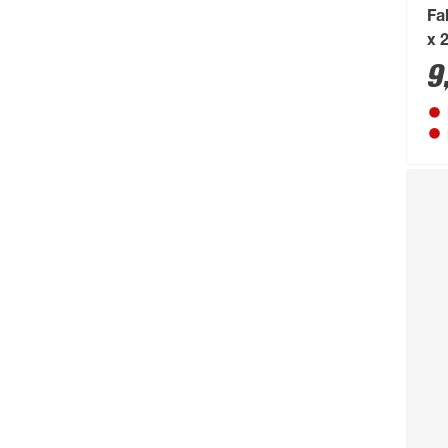
Fa
x 
9