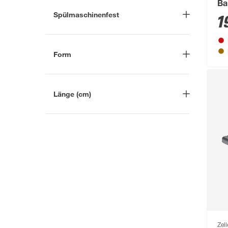
Ba
Spülmaschinenfest
te
1
Ja
(7)
Form
Rechteckig
(3)
Länge (cm)
-
cm
Zell