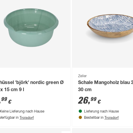
Zeller
hüssel 'björk' nordic green Ø
Schale Mangoholz blau 3
 x 15 cm 9 l
30 cm
,
26
,
99
99
€
€
Keine Lieferung nach Hause
Lieferung nach Hause
Troisdorf
Troisdorf
Verfügbar in
Bestellbar in