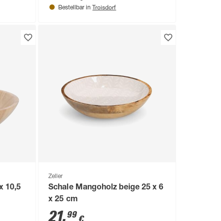
Troisdorf
Bestellbar in
Zeller
x 10,5
Schale Mangoholz beige 25 x 6
x 25 cm
21
,
99
€