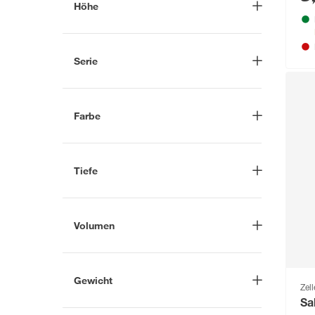
Höhe
Kunststoff
(14)
-
cm
Mehr anzeigen
Serie
Make & Take
(13)
Farbe
Anthrazit
(1)
Beerenfarben
(1)
Tiefe
Beige
(3)
-
cm
Blau
(3)
Volumen
Dunkelgrau
(3)
-
l
Mehr anzeigen
Gewicht
Zell
Sa
-
g