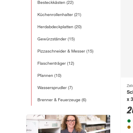
Besteckkästen
(22)
Küchenrollenhalter
(21)
Herdabdeckplatten
(20)
Gewürzständer
(15)
Pizzaschneider & Messer
(15)
Flaschenträger
(12)
Pfannen
(10)
Zell
Wassersprudler
(7)
Sc
Brenner & Feuerzeuge
(6)
x 
2