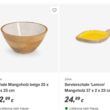
er
Zeller
hale Mangoholz beige 25 x
Servierschale 'Lemon'
 x 25 cm
Mangoholz 37 x 2 x 23 
2
,
24
,
99
99
€
€
Lieferung nach Hause
Lieferung nach Hause