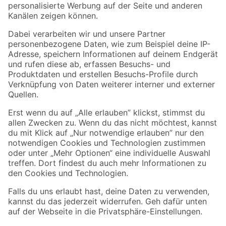
Zahlungsarten
Versandarten
Sicher einkaufen
Jetzt die toom-App herunterladen
Alle Preisangaben in EUR inkl. gesetzl. MwSt.. Die dargestellten Angebote sind unter
Umständen nicht in allen Märkten verfügbar. Die angegebenen Verfügbarkeiten beziehen
sich auf den unter "Mein Markt" ausgewählten toom Baumarkt. Alle Angebote und
Produkte nur solange der Vorrat reicht.