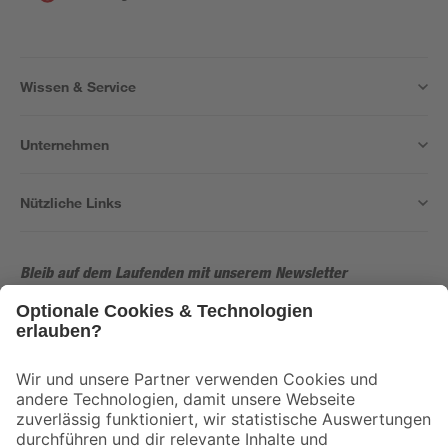
Wissen & Service
Unternehmen
Nützliche Links
Bleib auf dem Laufenden mit unserem Newsletter
Der toom Newsletter: Keine Angebote und Aktionen mehr verpassen!
Zur Newsletter Anmeldung
Folge uns