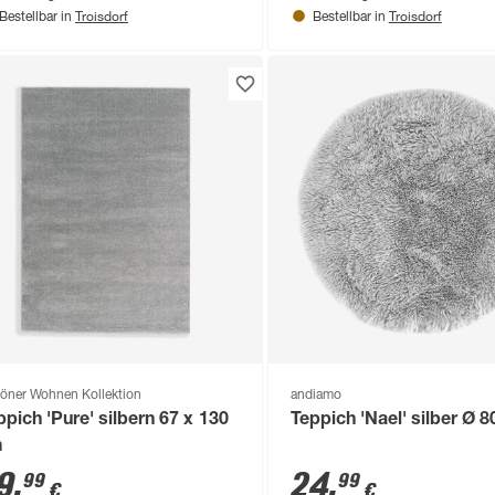
Troisdorf
Troisdorf
Bestellbar in
Bestellbar in
öner Wohnen Kollektion
andiamo
ppich 'Pure' silbern 67 x 130
Teppich 'Nael' silber Ø 
m
9
,
24
,
99
99
€
€