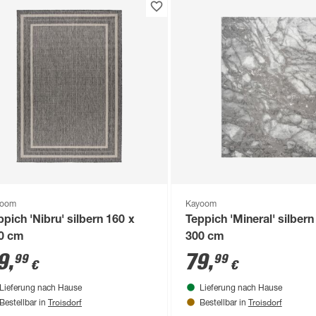
yoom
Kayoom
ppich 'Nibru' silbern 160 x
Teppich 'Mineral' silbern
0 cm
300 cm
9
,
79
,
99
99
€
€
Lieferung nach Hause
Lieferung nach Hause
Troisdorf
Troisdorf
Bestellbar in
Bestellbar in