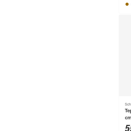
Sch
Te
c
5