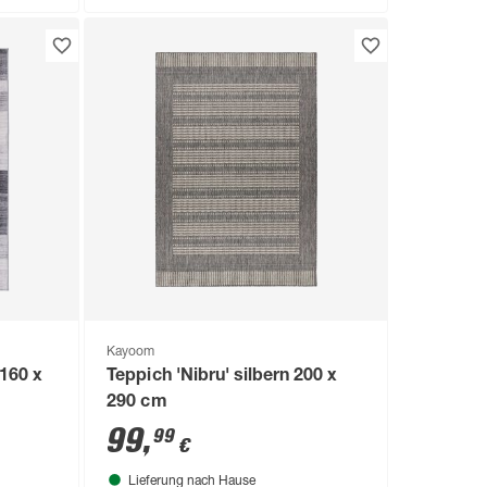
Kayoom
 160 x
Teppich 'Nibru' silbern 200 x
290 cm
99
,
99
€
Lieferung nach Hause