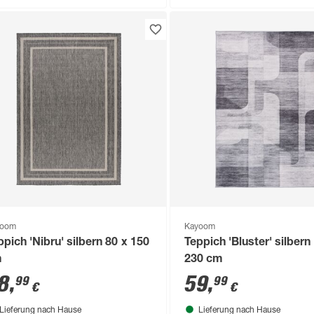
yoom
Kayoom
ppich 'Nibru' silbern 80 x 150
Teppich 'Bluster' silbern
m
230 cm
8
,
59
,
99
99
€
€
Lieferung nach Hause
Lieferung nach Hause