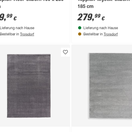
ppich 'Reef' silbern 160 x 230
Teppich 'Mystik' silbern 
m
185 cm
9
,
279
,
99
99
€
€
Lieferung nach Hause
Lieferung nach Hause
Troisdorf
Troisdorf
Bestellbar in
Bestellbar in