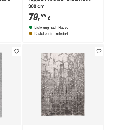
133 x
Teppich 'Mineral' silbern 80 x
300 cm
79
,
99
€
Lieferung nach Hause
Troisdorf
Bestellbar in