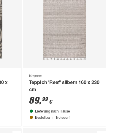
Kayoom
00 x
Teppich 'Reef' silbern 160 x 230
cm
89
,
99
€
Lieferung nach Hause
Troisdorf
Bestellbar in