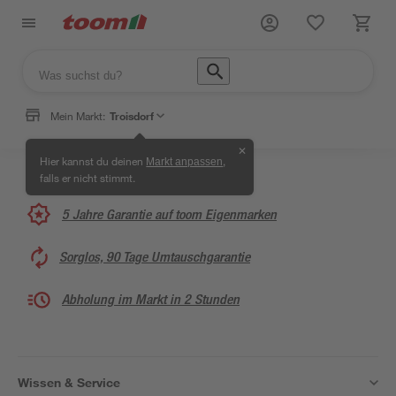
Mein Markt:
Troisdorf
✕
Hier kannst du deinen
,
Markt anpassen
falls er nicht stimmt.
5 Jahre Garantie auf toom Eigenmarken
Sorglos, 90 Tage Umtauschgarantie
Abholung im Markt in 2 Stunden
Wissen & Service