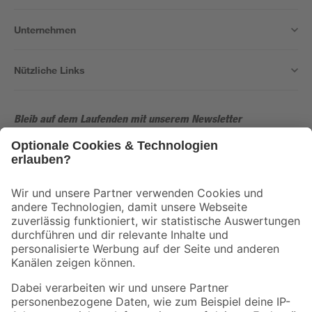
Unternehmen
Nützliche Links
Bleib auf dem Laufenden mit unserem Newsletter
Der toom Newsletter: Keine Angebote und Aktionen mehr verpassen!
Zur Newsletter Anmeldung
Folge uns
Zahlungsarten
Versandarten