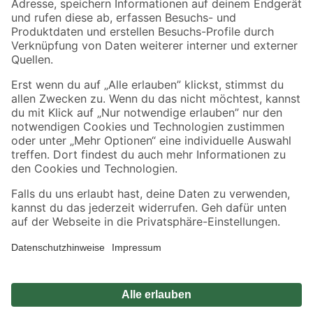
Sicher einkaufen
Jetzt die toom-App herunterladen
Alle Preisangaben in EUR inkl. gesetzl. MwSt.. Die dargestellten Angebote sind unter
Umständen nicht in allen Märkten verfügbar. Die angegebenen Verfügbarkeiten beziehen
sich auf den unter "Mein Markt" ausgewählten toom Baumarkt. Alle Angebote und
Produkte nur solange der Vorrat reicht.
*Paketversand ab 59 € versandkostenfrei, gilt nicht für Artikel mit Speditionsversand, hier
fallen zusätzliche Versandkosten an.
Datenschutz
Privatsphäre
Impressum
AGB
Nutzungsbedingungen
Widerrufsrecht
Vertrag widerrufen