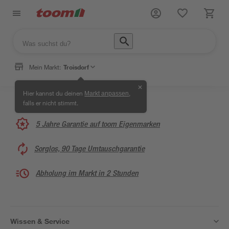
Mein Markt:
Troisdorf
✕
Hier kannst du deinen
,
Markt anpassen
falls er nicht stimmt.
5 Jahre Garantie auf toom Eigenmarken
Sorglos, 90 Tage Umtauschgarantie
Abholung im Markt in 2 Stunden
Wissen & Service