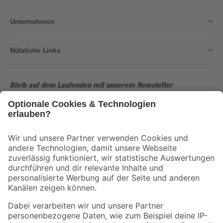
Unternehmen
Nützliche Links
Bleib auf dem Laufenden mit unserem Newsletter
Der toom Newsletter: Keine Angebote und Aktionen mehr verpassen!
Zur Newsletter Anmeldung
Folge uns
Zahlungsarten
Versandarten