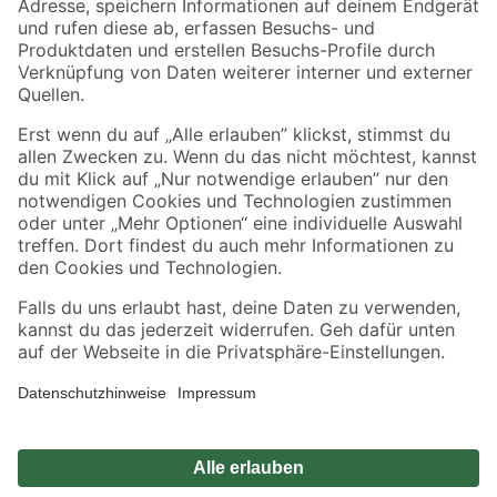
Sicher einkaufen
Jetzt die toom-App herunterladen
Alle Preisangaben in EUR inkl. gesetzl. MwSt.. Die dargestellten Angebote sind unter
Umständen nicht in allen Märkten verfügbar. Die angegebenen Verfügbarkeiten beziehen
sich auf den unter "Mein Markt" ausgewählten toom Baumarkt. Alle Angebote und
Produkte nur solange der Vorrat reicht.
*Paketversand ab 59 € versandkostenfrei, gilt nicht für Artikel mit Speditionsversand, hier
fallen zusätzliche Versandkosten an.
Datenschutz
Privatsphäre
Impressum
AGB
Nutzungsbedingungen
Widerrufsrecht
Vertrag widerrufen