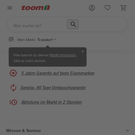
Mein Markt:
Troisdorf
✕
Hier kannst du deinen
,
Markt anpassen
falls er nicht stimmt.
5 Jahre Garantie auf toom Eigenmarken
Sorglos, 90 Tage Umtauschgarantie
Abholung im Markt in 2 Stunden
Wissen & Service