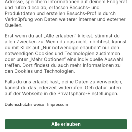
Sicher einkaufen
Jetzt die toom-App herunterladen
Alle Preisangaben in EUR inkl. gesetzl. MwSt.. Die dargestellten Angebote sind unter
Umständen nicht in allen Märkten verfügbar. Die angegebenen Verfügbarkeiten beziehen
sich auf den unter "Mein Markt" ausgewählten toom Baumarkt. Alle Angebote und
Produkte nur solange der Vorrat reicht.
*Paketversand ab 59 € versandkostenfrei, gilt nicht für Artikel mit Speditionsversand, hier
fallen zusätzliche Versandkosten an.
Datenschutz
Privatsphäre
Impressum
AGB
Nutzungsbedingungen
Widerrufsrecht
Vertrag widerrufen