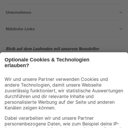
Unternehmen
Nützliche Links
Bleib auf dem Laufenden mit unserem Newsletter
Der toom Newsletter: Keine Angebote und Aktionen mehr verpassen!
Zur Newsletter Anmeldung
Folge uns
Zahlungsarten
Versandarten