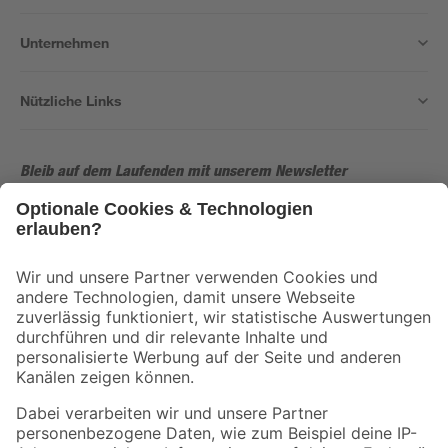
Unternehmen
Nützliche Links
Bleib auf dem Laufenden mit unserem Newsletter
Der toom Newsletter: Keine Angebote und Aktionen mehr verpassen!
Zur Newsletter Anmeldung
Folge uns
Zahlungsarten
Versandarten