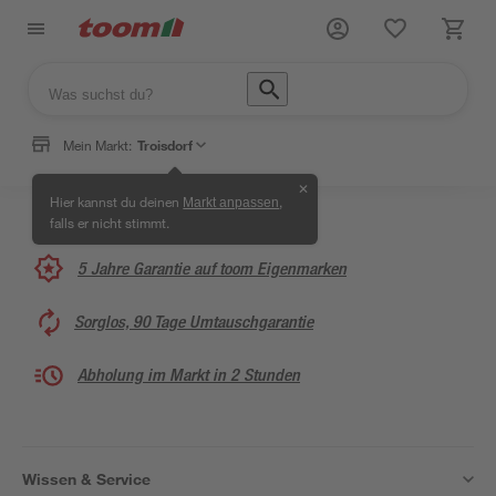
Mein Markt:
Troisdorf
✕
Hier kannst du deinen
,
Markt anpassen
falls er nicht stimmt.
5 Jahre Garantie auf toom Eigenmarken
Sorglos, 90 Tage Umtauschgarantie
Abholung im Markt in 2 Stunden
Wissen & Service