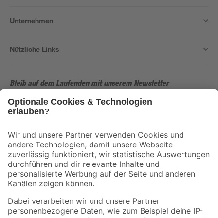
Unternehmen
Nützliche Links
Bleib auf dem Laufenden mit unserem Newsletter
Der toom Newsletter: Keine Angebote und Aktionen mehr verpassen!
Zur Newsletter Anmeldung
Folge uns
Zahlungsarten
Versandarten