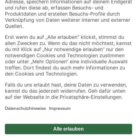
Sicher einkaufen
Jetzt die toom-App herunterladen
Alle Preisangaben in EUR inkl. gesetzl. MwSt.. Die dargestellten Angebote sind unter
Umständen nicht in allen Märkten verfügbar. Die angegebenen Verfügbarkeiten beziehen
sich auf den unter "Mein Markt" ausgewählten toom Baumarkt. Alle Angebote und
Produkte nur solange der Vorrat reicht.
*Paketversand ab 59 € versandkostenfrei, gilt nicht für Artikel mit Speditionsversand, hier
fallen zusätzliche Versandkosten an.
Datenschutz
Privatsphäre
Impressum
AGB
Nutzungsbedingungen
Widerrufsrecht
Vertrag widerrufen