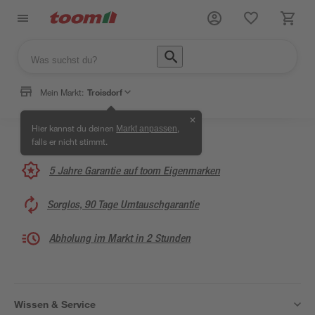
Mein Markt:
Troisdorf
✕
Hier kannst du deinen
,
Markt anpassen
falls er nicht stimmt.
5 Jahre Garantie auf toom Eigenmarken
Sorglos, 90 Tage Umtauschgarantie
Abholung im Markt in 2 Stunden
Wissen & Service