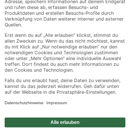
Sicher einkaufen
Jetzt die toom-App herunterladen
Alle Preisangaben in EUR inkl. gesetzl. MwSt.. Die dargestellten Angebote sind unter
Umständen nicht in allen Märkten verfügbar. Die angegebenen Verfügbarkeiten beziehen
sich auf den unter "Mein Markt" ausgewählten toom Baumarkt. Alle Angebote und
Produkte nur solange der Vorrat reicht.
*Paketversand ab 59 € versandkostenfrei, gilt nicht für Artikel mit Speditionsversand, hier
fallen zusätzliche Versandkosten an.
Datenschutz
Privatsphäre
Impressum
AGB
Nutzungsbedingungen
Widerrufsrecht
Vertrag widerrufen