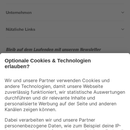
Unternehmen
Nützliche Links
Bleib auf dem Laufenden mit unserem Newsletter
Der toom Newsletter: Keine Angebote und Aktionen mehr verpassen!
Zur Newsletter Anmeldung
Folge uns
Zahlungsarten
Versandarten