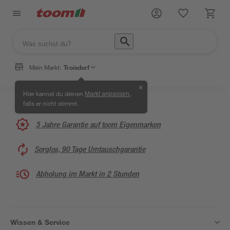
Mein Markt:
Troisdorf
✕
Hier kannst du deinen
,
Markt anpassen
falls er nicht stimmt.
5 Jahre Garantie auf toom Eigenmarken
Sorglos, 90 Tage Umtauschgarantie
Abholung im Markt in 2 Stunden
Wissen & Service