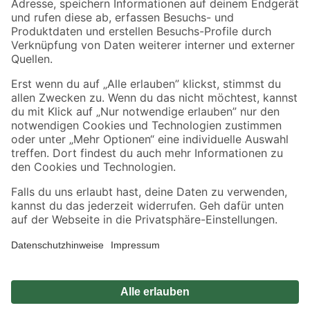
Sicher einkaufen
Jetzt die toom-App herunterladen
Alle Preisangaben in EUR inkl. gesetzl. MwSt.. Die dargestellten Angebote sind unter
Umständen nicht in allen Märkten verfügbar. Die angegebenen Verfügbarkeiten beziehen
sich auf den unter "Mein Markt" ausgewählten toom Baumarkt. Alle Angebote und
Produkte nur solange der Vorrat reicht.
*Paketversand ab 59 € versandkostenfrei, gilt nicht für Artikel mit Speditionsversand, hier
fallen zusätzliche Versandkosten an.
Datenschutz
Privatsphäre
Impressum
AGB
Nutzungsbedingungen
Widerrufsrecht
Vertrag widerrufen