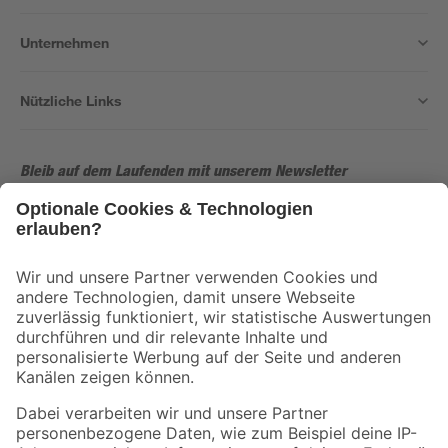
Unternehmen
Nützliche Links
Bleib auf dem Laufenden mit unserem Newsletter
Der toom Newsletter: Keine Angebote und Aktionen mehr verpassen!
Zur Newsletter Anmeldung
Folge uns
Zahlungsarten
Versandarten