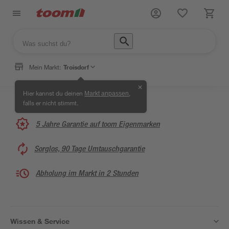
Mein Markt:
Troisdorf
✕
Hier kannst du deinen
,
Markt anpassen
falls er nicht stimmt.
5 Jahre Garantie auf toom Eigenmarken
Sorglos, 90 Tage Umtauschgarantie
Abholung im Markt in 2 Stunden
Wissen & Service