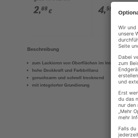
2
,
4
,
69
59
€
€
Beschreibung
zum Lackieren von Oberflächen im Innenbereich
hohe Deckkraft und Farbbrillanz
geruchsarm und schnell trocknend
mit integrierter Grundierung