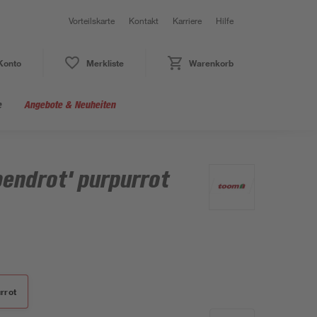
Vorteilskarte
Kontakt
Karriere
Hilfe
Konto
Merkliste
Warenkorb
e
Angebote & Neuheiten
bendrot' purpurrot
urrot