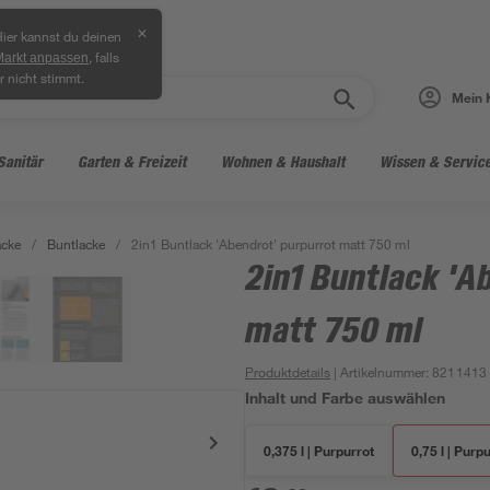
✕
ier kannst du deinen
, falls
Markt anpassen
r nicht stimmt.
Mein 
Sanitär
Garten & Freizeit
Wohnen & Haushalt
Wissen & Servic
acke
/
Buntlacke
/
2in1 Buntlack 'Abendrot' purpurrot matt 750 ml
2in1 Buntlack 'A
matt 750 ml
Produktdetails
| Artikelnummer
:
8211413
Inhalt und Farbe auswählen
0,375 l | Purpurrot
0,75 l | Purp