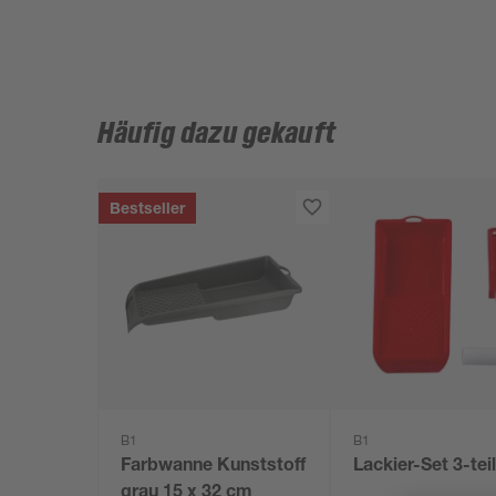
Häufig dazu gekauft
Bestseller
B1
B1
Farbwanne Kunststoff
Lackier-Set 3-tei
grau 15 x 32 cm