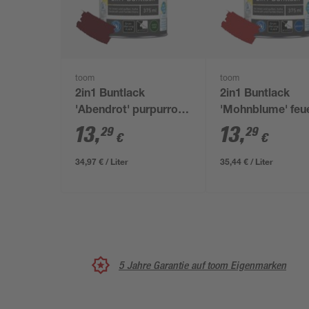
toom
toom
2in1 Buntlack
2in1 Buntlack
'Abendrot' purpurrot
'Mohnblume' feu
matt 375 ml
glänzend 375 ml
13
,
13
,
29
29
€
€
34,97 € / Liter
35,44 € / Liter
5 Jahre Garantie auf toom Eigenmarken