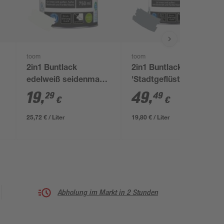
toom
toom
2in1 Buntlack
2in1 Buntlack
edelweiß seidenmatt
'Stadtgeflüster'
750 ml
silbergrau seidenmatt
19
,
49
,
29
49
€
€
2,5 l
25,72 € / Liter
19,80 € / Liter
Abholung im Markt in 2 Stunden