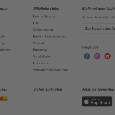
hmen
Nützliche Links
Bleib auf dem Lauf
Leichte Sprache
Der toom Newsletter: K
Hilfe
Zur Newsletter 
Zahlungsarten
eit
Bestell- & Lieferservices
ungen
Versand
Folge uns
Programm
Rückgabe
Vorteilskarte
Gutscheine
Verkaufsoffene Sonntage
rten
Sicher einkaufen
Jetzt die toom-App