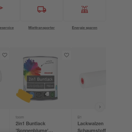
eservice
Miettransporter
Energie sparen
toom
B1
2in1 Buntlack
Lackwalzen
'Sonnenblume'
Schaumstoff 11 cm 5