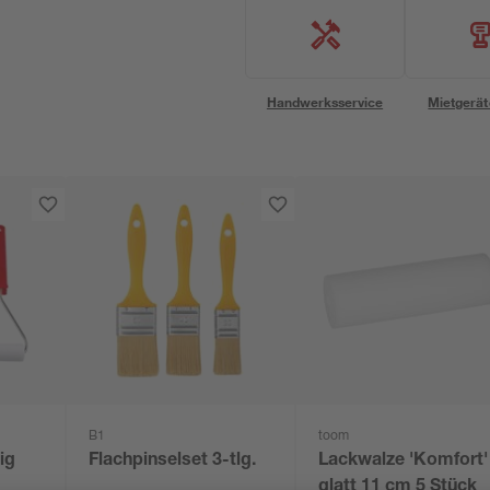
Handwerksservice
Mietgerät
B1
toom
lig
Flachpinselset 3-tlg.
Lackwalze 'Komfort'
glatt 11 cm 5 Stück