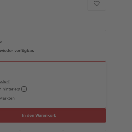
e
 wieder verfügbar.
sdorf
h hinterlegt
 Märkten
In den Warenkorb