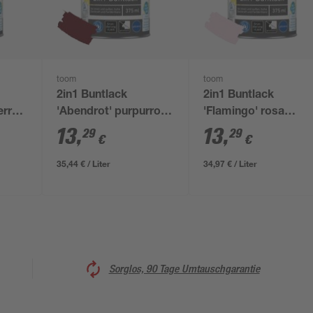
toom
toom
2in1 Buntlack
2in1 Buntlack
errot
'Abendrot' purpurrot
'Flamingo' rosa
glänzend 375 ml
glänzend 375 ml
13
,
13
,
29
29
€
€
35,44 € / Liter
34,97 € / Liter
Sorglos, 90 Tage Umtauschgarantie