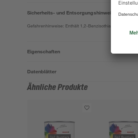
Sicherheits- und Entsorgungshinweise
Gefahrenhinweise: Enthält 1,2-Benzisothiazol-3(2H)-on, 
Eigenschaften
Datenblätter
Ähnliche Produkte