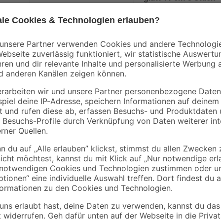
5
,
6
,
59
39
€
€
Lacke erfüllen viele Funktionen. Is
diesen Buntlack von Toom auf Metal
du eine Grundierung verwenden. G
Inhalt von 0,75 l bei einem einma
erzielen, benötigst du nur 2 Anstri
Außerdem kannst du es im Innen- 
Beständigkeit macht das möglich.
geruchslos. Bei einer Trockendau
Stunden zu guter Letzt überstreic
Weitere Hinweise zu deinem Projekt
www.toom.de/b/eigenmarke/farbe