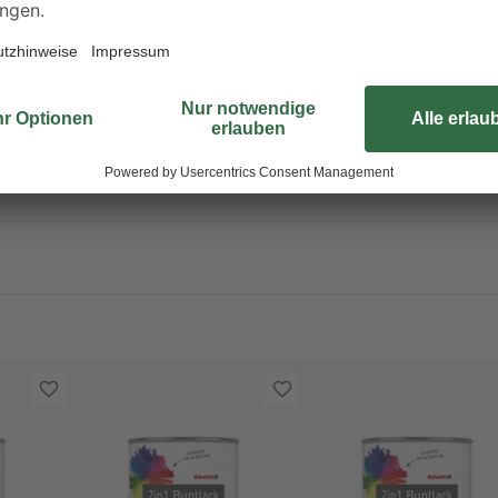
2-Methyl-2H-Isothiazol-3-on. Kann allergische Reaktionen hervorrufen