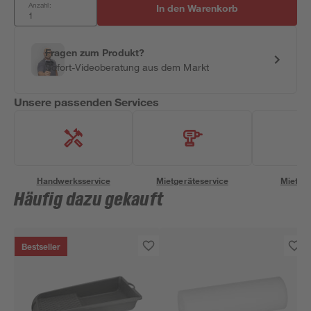
Anzahl:
In den Warenkorb
Fragen zum Produkt?
Sofort-Videoberatung aus dem Markt
Unsere passenden Services
Handwerksservice
Mietgeräteservice
Miettra
Häufig dazu gekauft
Bestseller