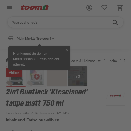
Mein Markt:
Troisdorf
✕
Hier kannst du deinen
, falls er nicht
Markt anpassen
/
Bauen & Renovieren
/
Farben, Lacke & Holzschutz
/
Lacke
/
Bunt
stimmt.
Aktion
+
3
2in1 Buntlack 'Kieselsand'
taupe matt 750 ml
Produktdetails
| Artikelnummer
:
8211425
Inhalt und Farbe auswählen