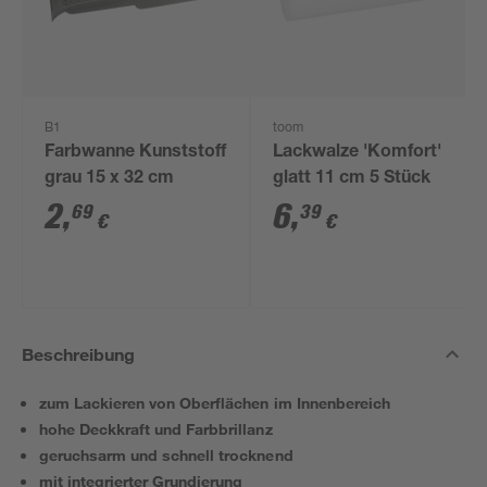
B1
toom
Farbwanne Kunststoff
Lackwalze 'Komfort'
grau 15 x 32 cm
glatt 11 cm 5 Stück
2
,
6
,
69
39
€
€
Beschreibung
zum Lackieren von Oberflächen im Innenbereich
hohe Deckkraft und Farbbrillanz
geruchsarm und schnell trocknend
mit integrierter Grundierung