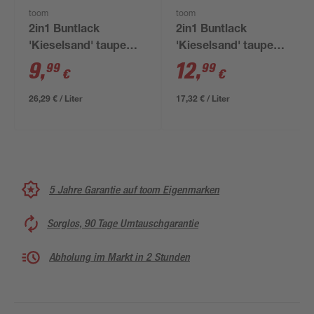
toom
toom
2in1 Buntlack
2in1 Buntlack
'Kieselsand' taupe
'Kieselsand' taupe
matt 375 ml
seidenmatt 750 ml
9
,
12
,
99
99
€
€
26,29 € / Liter
17,32 € / Liter
5 Jahre Garantie auf toom Eigenmarken
Sorglos, 90 Tage Umtauschgarantie
Abholung im Markt in 2 Stunden