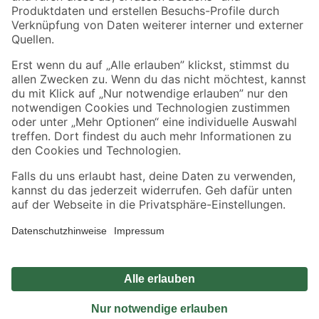
Sicher einkaufen
Jetzt die toom-App herunterladen
Alle Preisangaben in EUR inkl. gesetzl. MwSt.. Die dargestellten Angebote sind unter
Umständen nicht in allen Märkten verfügbar. Die angegebenen Verfügbarkeiten beziehen
sich auf den unter "Mein Markt" ausgewählten toom Baumarkt. Alle Angebote und
Produkte nur solange der Vorrat reicht.
*Paketversand ab 59 € versandkostenfrei, gilt nicht für Artikel mit Speditionsversand, hier
fallen zusätzliche Versandkosten an.
Datenschutz
Privatsphäre
Impressum
AGB
Nutzungsbedingungen
Widerrufsrecht
Vertrag widerrufen
Barrierefreiheit