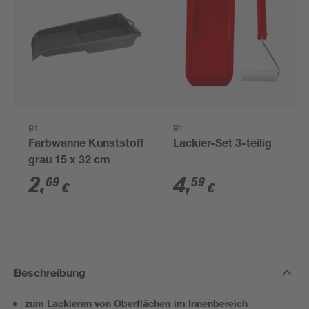
B1
B1
Farbwanne Kunststoff
Lackier-Set 3-teilig
grau 15 x 32 cm
2
,
4
,
69
59
€
€
Beschreibung
zum Lackieren von Oberflächen im Innenbereich