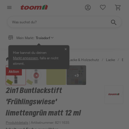
Mein Markt:
Troisdorf
✕
Hier kannst du deinen
, falls er nicht
Markt anpassen
/
Bauen & Renovieren
/
Farben, Lacke & Holzschutz
/
Lacke
/
Bunt
stimmt.
Aktion
+
3
2in1 Buntlackstift
'Frühlingswiese'
limettengrün matt 12 ml
Produktdetails
| Artikelnummer
:
8211635