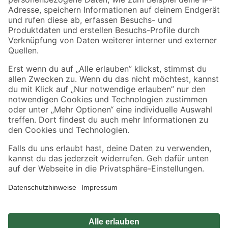
Zahlungsarten
Versandarten
Sicher einkaufen
Jetzt die toom-App herunterladen
Alle Preisangaben in EUR inkl. gesetzl. MwSt.. Die dargestellten Angebote sind unter
Umständen nicht in allen Märkten verfügbar. Die angegebenen Verfügbarkeiten beziehen
sich auf den unter "Mein Markt" ausgewählten toom Baumarkt. Alle Angebote und
Produkte nur solange der Vorrat reicht.
*Paketversand ab 59 € versandkostenfrei, gilt nicht für Artikel mit Speditionsversand, hier
fallen zusätzliche Versandkosten an.
Datenschutz
Privatsphäre
Impressum
AGB