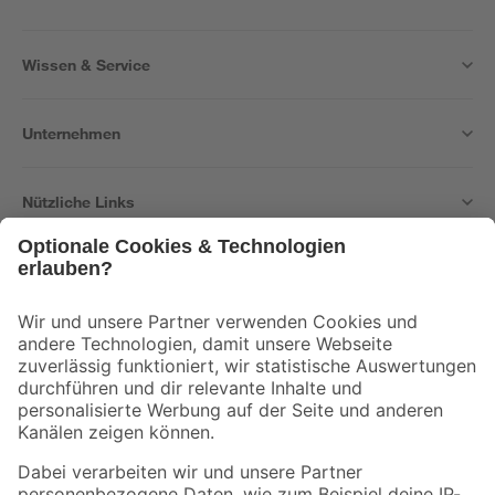
Wissen & Service
Unternehmen
Nützliche Links
Bleib auf dem Laufenden mit unserem Newsletter
Der toom Newsletter: Keine Angebote und Aktionen mehr verpassen!
Zur Newsletter Anmeldung
Folge uns