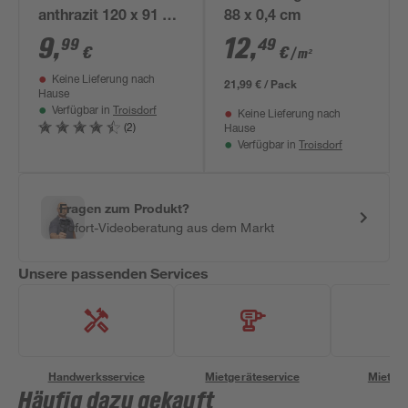
anthrazit 120 x 91 x
88 x 0,4 cm
0,03 cm
9
,
12
,
99
49
€
€
/ m²
Keine Lieferung nach
21,99 € / Pack
Hause
Troisdorf
Verfügbar in
Keine Lieferung nach
(2)
Hause
Troisdorf
Verfügbar in
Fragen zum Produkt?
Sofort-Videoberatung aus dem Markt
Unsere passenden Services
Handwerksservice
Mietgeräteservice
Miettra
Häufig dazu gekauft