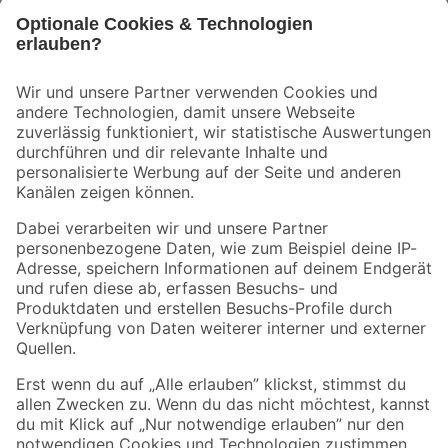
Bleib auf dem Laufenden mit unserem Newsletter
Der toom Newsletter: Keine Angebote und Aktionen mehr verpassen!
Zur Newsletter Anmeldung
Folge uns
Zahlungsarten
Versandarten
Sicher einkaufen
Jetzt die toom-App herunterladen