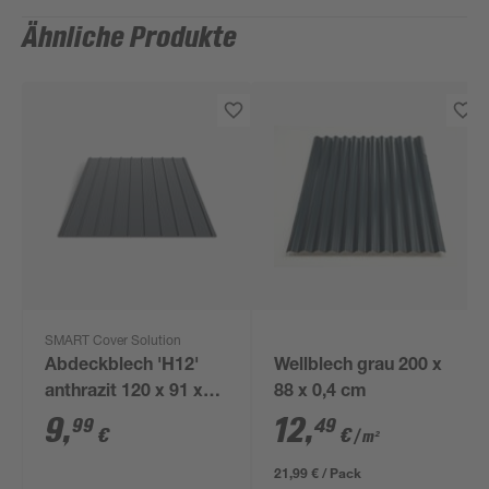
Ähnliche Produkte
SMART Cover Solution
Abdeckblech 'H12'
Wellblech grau 200 x
anthrazit 120 x 91 x
88 x 0,4 cm
0,03 cm
9
,
12
,
99
49
€
€
/ m²
21,99 € / Pack