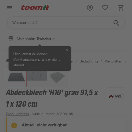
Mein Markt:
Troisdorf
✕
Hier kannst du deinen
, falls er nicht
Markt anpassen
/
Bauen & Renovieren
/
Baustoffe
/
Bedachung
/
Wellplatten
/
A
stimmt.
Abdeckblech 'H10' grau 91,5 x
1 x 120 cm
Produktdetails
| Artikelnummer
:
10508105
Aktuell nicht verfügbar