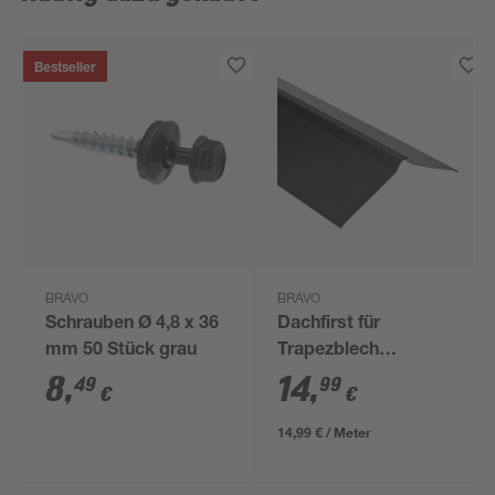
Bestseller
BRAVO
BRAVO
Schrauben Ø 4,8 x 36
Dachfirst für
mm 50 Stück grau
Trapezblech
anthrazitgrau 100 cm
8
,
14
,
49
99
€
€
14,99 € / Meter