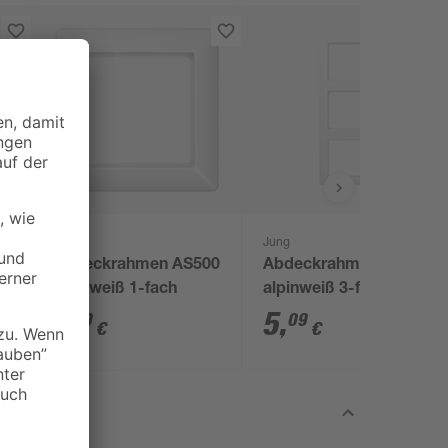
Jung
Jung
Abdeckrahmen AS500
Abdeckrahmen AS500
alpinweiß 1-fach
alpinweiß 3-fach
1
,
5
,
69
09
€
€