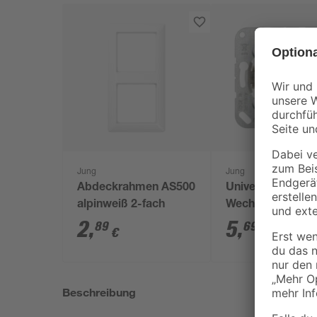
Jung
Jung
Abdeckrahmen AS500
Universal
alpinweiß 2-fach
Wechselschaltere
ohne Abdeckung
2
,
5
,
89
69
€
€
Beschreibung