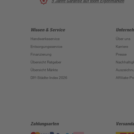
5 Jahre Garantie auf toom Eigenmarken
Wissen & Service
Unterne
Handwerksservice
Über uns
Entsorgungsservice
Karriere
Finanzierung
Presse
Übersicht Ratgeber
Nachhaltigk
Übersicht Märkte
Auszeichn
DIY-Städte-Index 2026
Affiliate-
Zahlungsarten
Versanda