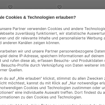
Jung
Jung
Schukosteckdose
Wippe AS500
insatz,
AS500 alpinweiß
alpinweiß
3
,
2
,
99
29
€
€