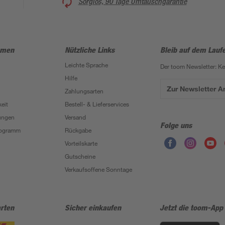
Sorglos, 90 Tage Umtauschgarantie
hmen
Nützliche Links
Bleib auf dem Lauf
Leichte Sprache
Der toom Newsletter: K
Hilfe
Zur Newsletter 
Zahlungsarten
eit
Bestell- & Lieferservices
ungen
Versand
Folge uns
Programm
Rückgabe
Vorteilskarte
Gutscheine
Verkaufsoffene Sonntage
rten
Sicher einkaufen
Jetzt die toom-App