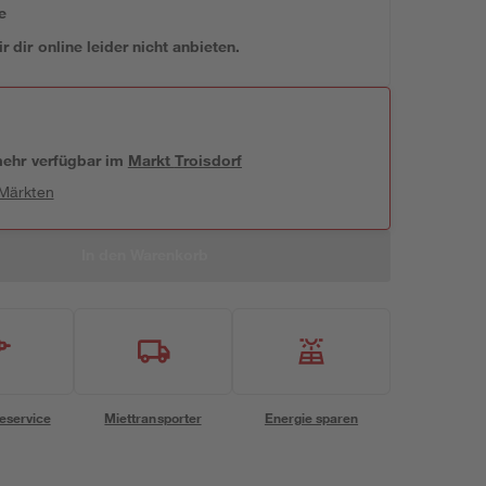
e
 dir online leider nicht anbieten.
 mehr verfügbar
im
Markt
Troisdorf
 Märkten
In den Warenkorb
eservice
Miettransporter
Energie sparen