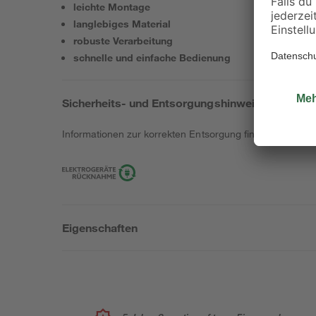
leichte Montage
langlebiges Material
robuste Verarbeitung
schnelle und einfache Bedienung
Sicherheits- und Entsorgungshinweise
Informationen zur korrekten Entsorgung findest du
hier
.
Eigenschaften