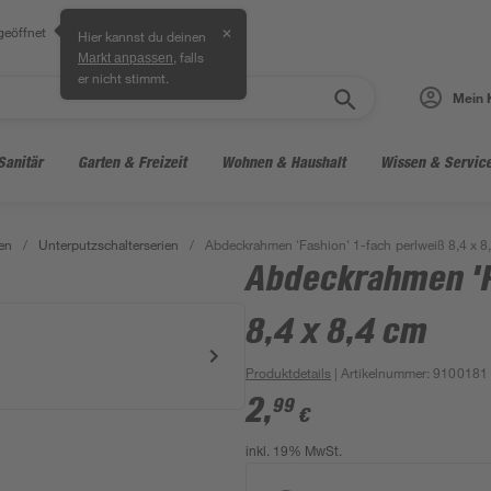
geöffnet
✕
Hier kannst du deinen
, falls
Markt anpassen
er nicht stimmt.
Mein 
Sanitär
Garten & Freizeit
Wohnen & Haushalt
Wissen & Servic
en
/
Unterputzschalterserien
/
Abdeckrahmen 'Fashion' 1-fach perlweiß 8,4 x 8
Abdeckrahmen 'F
8,4 x 8,4 cm
Produktdetails
| Artikelnummer
:
9100181
2
,
99
€
inkl. 19% MwSt.