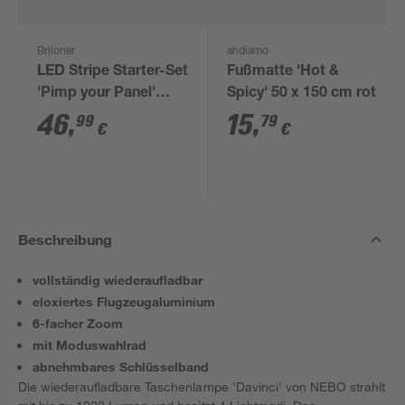
Briloner
andiamo
LED Stripe Starter-Set
Fußmatte 'Hot &
'Pimp your Panel'
Spicy' 50 x 150 cm rot
RGB/W 250 lm 3000 K
46
,
15
,
99
79
€
€
einstellbares weiß 2,6
m 230V mit
Fernbedienung
geeignet für
Akustikpaneele
Beschreibung
vollständig wiederaufladbar
eloxiertes Flugzeugaluminium
6-facher Zoom
mit Moduswahlrad
abnehmbares Schlüsselband
Die wiederaufladbare Taschenlampe 'Davinci' von NEBO strahlt