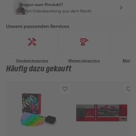
Fragen zum Produkt?
Sofort-Videoberatung aus dem Markt
Unsere passenden Services
Handwerksservice
Mietgeräteservice
Miettra
Häufig dazu gekauft