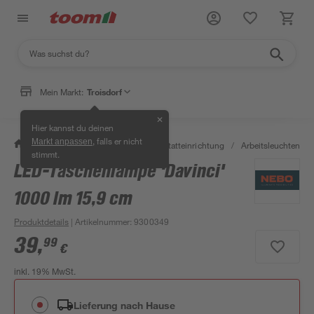
Mein Markt:
Troisdorf
✕
Hier kannst du deinen
, falls er nicht
Markt anpassen
/
Werkstatt & Maschinen
/
Werkstatteinrichtung
/
Arbeitsleuchten & 
stimmt.
LED-Taschenlampe 'Davinci'
1000 lm 15,9 cm
Produktdetails
| Artikelnummer
:
9300349
39
,
99
€
inkl. 19% MwSt.
Lieferung nach Hause