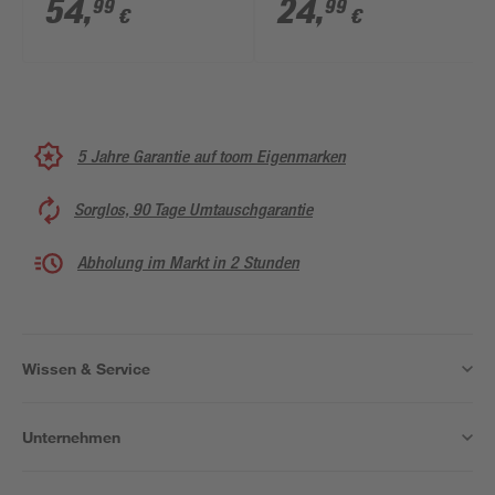
cm
54
,
24
,
99
99
€
€
5 Jahre Garantie auf toom Eigenmarken
Sorglos, 90 Tage Umtauschgarantie
Abholung im Markt in 2 Stunden
Wissen & Service
Unternehmen