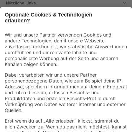
Nützliche Links
Bleib auf dem Laufenden mit unserem Newsletter
Der toom Newsletter: Keine Angebote und Aktionen mehr verpassen!
Zur Newsletter Anmeldung
Folge uns
Zahlungsarten
Versandarten
Sicher einkaufen