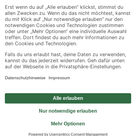
Sicher einkaufen
Jetzt die toom-App herunterladen
Alle Preisangaben in EUR inkl. gesetzl. MwSt.. Die dargestellten Angebote sind unter
Umständen nicht in allen Märkten verfügbar. Die angegebenen Verfügbarkeiten beziehen
sich auf den unter "Mein Markt" ausgewählten toom Baumarkt. Alle Angebote und
Produkte nur solange der Vorrat reicht.
*Paketversand ab 59 € versandkostenfrei, gilt nicht für Artikel mit Speditionsversand, hier
fallen zusätzliche Versandkosten an.
Datenschutz
Privatsphäre
Impressum
AGB
Nutzungsbedingungen
Widerrufsrecht
Vertrag widerrufen
Barrierefreiheit
© 2026 toom Baumarkt GmbH