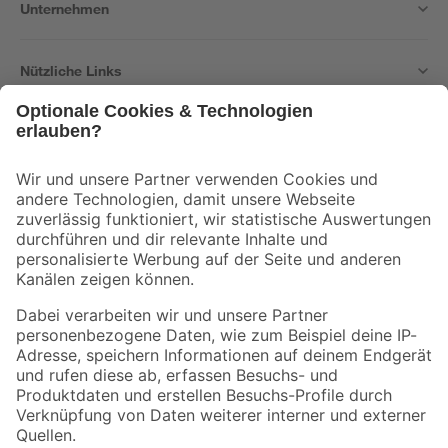
Unternehmen
Nützliche Links
Bleib auf dem Laufenden mit unserem Newsletter
Der toom Newsletter: Keine Angebote und Aktionen mehr verpassen!
Zur Newsletter Anmeldung
Folge uns
Zahlungsarten
Versandarten