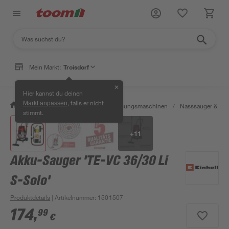
Mein Markt:
Troisdorf
✕
Hier kannst du deinen
, falls er nicht
Markt anpassen
/
Werkstatt & Maschinen
/
Reinigungsmaschinen
/
Nasssauger & Tro
stimmt.
+
11
Akku-Sauger 'TE-VC 36/30 Li
S-Solo'
Produktdetails
| Artikelnummer
:
1501507
174
,
99
€