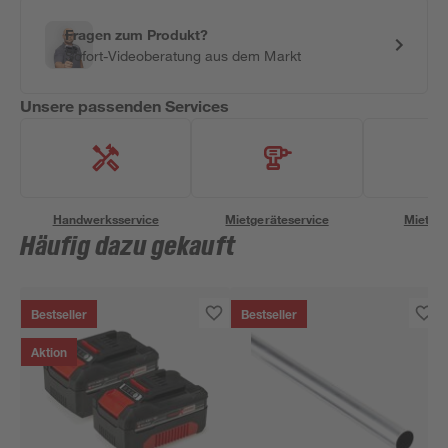
Fragen zum Produkt?
Sofort-Videoberatung aus dem Markt
Unsere passenden Services
Handwerksservice
Mietgeräteservice
Miettra
Häufig dazu gekauft
Bestseller
Bestseller
Aktion