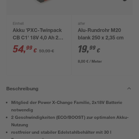
Einhell
alfer
Akku 'PXC-Twinpack
Alu-Rundrohr M20
CB C1' 18V 4,0 Ah 2
blank 250 x 2,35 cm
Stück
54
,
19
,
99
99
€
€
59,99 €
8,00 € / Meter
Beschreibung
Mitglied der Power X-Change Familie, 2x18V Batterie
notwendig
2 Geschwindigkeiten (ECO/BOOST) zur optimalen Akku-
Nutzung
rostfreier und stabiler Edelstahlbehälter mit 30 l