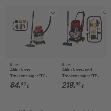
Einhell
Einhell
Akku Nass
Akku Nass- und
Trockensauger 'TC-
Trockensauger 'TP-
VC 18/20 Li Solo
VC 36/30 S Auto-Solo'
64
,
219
,
99
99
€
€
Power X-Change'
ohne Akku